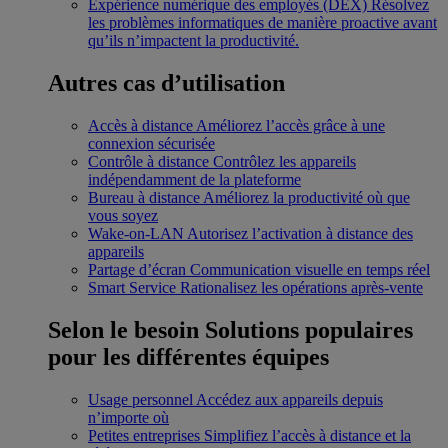
Expérience numérique des employés (DEX)
Résolvez
les problèmes informatiques de manière proactive avant
qu’ils n’impactent la productivité.
Autres cas d’utilisation
Accès à distance
Améliorez l’accès grâce à une
connexion sécurisée
Contrôle à distance
Contrôlez les appareils
indépendamment de la plateforme
Bureau à distance
Améliorez la productivité où que
vous soyez
Wake-on-LAN
Autorisez l’activation à distance des
appareils
Partage d’écran
Communication visuelle en temps réel
Smart Service
Rationalisez les opérations après-vente
Selon le besoin
Solutions populaires
pour les différentes équipes
Usage personnel
Accédez aux appareils depuis
n’importe où
Petites entreprises
Simplifiez l’accès à distance et la