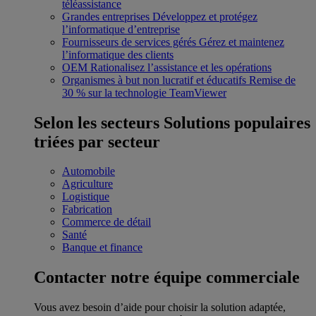
téléassistance
Grandes entreprises
Développez et protégez
l’informatique d’entreprise
Fournisseurs de services gérés
Gérez et maintenez
l’informatique des clients
OEM
Rationalisez l’assistance et les opérations
Organismes à but non lucratif et éducatifs
Remise de
30 % sur la technologie TeamViewer
Selon les secteurs
Solutions populaires
triées par secteur
Automobile
Agriculture
Logistique
Fabrication
Commerce de détail
Santé
Banque et finance
Contacter notre équipe commerciale
Vous avez besoin d’aide pour choisir la solution adaptée,