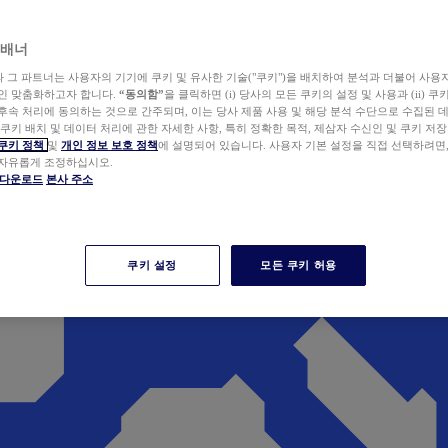
 배너
wer와 그 파트너는 사용자의 기기에 쿠키 및 유사한 기술("쿠키")을 배치하여 분석과 더불어 사용
개인 맞춤화하고자 합니다.
“동의함”
을 클릭하면 (i) 당사의 모든 쿠키의 설정 및 사용과 (ii) 
후속 처리에 동의하는 것으로 간주되며, 이는 당사 제품 사용 및 해당 분석 수단으로 수집된 
 쿠키 배치 및 데이터 처리에 관한 자세한 사항, 특히 정확한 목적, 제삼자 수신인 및 쿠키 저장
쿠키 정책
및
개인 정보 보호 정책
에 설명되어 있습니다. 사용자 기본 설정을 직접 선택하려면
 자유롭게 조정하십시오.
er 다운로드
본사 주소
쿠키 설정
모든 쿠키 허용