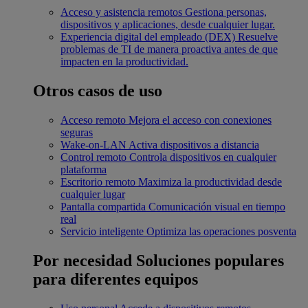
Acceso y asistencia remotos
Gestiona personas,
dispositivos y aplicaciones, desde cualquier lugar.
Experiencia digital del empleado (DEX)
Resuelve
problemas de TI de manera proactiva antes de que
impacten en la productividad.
Otros casos de uso
Acceso remoto
Mejora el acceso con conexiones
seguras
Wake-on-LAN
Activa dispositivos a distancia
Control remoto
Controla dispositivos en cualquier
plataforma
Escritorio remoto
Maximiza la productividad desde
cualquier lugar
Pantalla compartida
Comunicación visual en tiempo
real
Servicio inteligente
Optimiza las operaciones posventa
Por necesidad
Soluciones populares
para diferentes equipos