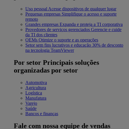
Uso pessoal
Acesse dispositivos de qualquer lugar
Pequenas empresas
Simplifique o acesso e suporte
remoto
Grandes empresas
Expanda e proteja a TI corporativa
Provedores de serviços gerenciados
Gerencie e cuide
da TI dos clientes
OEMs
Otimize o suporte e as operações
Setor sem fins lucrativos e educação
30% de desconto
na tecnologia TeamViewer
Por setor
Principais soluções
organizadas por setor
Automotiva
Agricultura
Logística
Manufatura
Varejo
Saúde
Bancos e finanças
Fale com nossa equipe de vendas