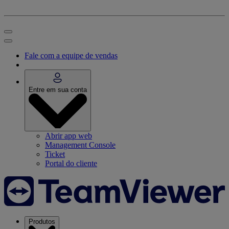
Fale com a equipe de vendas
Entre em sua conta
Abrir app web
Management Console
Ticket
Portal do cliente
Produtos