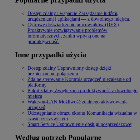
Dostęp zdalny i wsparcie
Zarządzanie ludźmi,
urządzeniami i aplikacjami — z dowolnego miejsca.
Cyfrowe doświadczenie pracowników (DEX)
Proaktywnie rozwiązywanie problemów
informatycznych, zanim wpłyną one na
produktywność.
Inne przypadki użycia
Dostęp zdalny
Usprawniony dostęp dzięki
bezpiecznemu połączeniu
Zdalne sterowanie
Kontrola urządzeń niezależnie od
platformy
Pulpit zdalny
Zwiększona produktywność z dowolnego
miejsca
Wake-on-LAN
Możliwość zdalnego aktywowania
urządzeń
Udostępnianie obrazu ekranu
Komunikacja wizualna w
czasie rzeczywistym
Smart Service
Usprawnienie obsługi posprzedażowej
Według potrzeb
Popularne