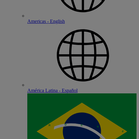
Americas - English
América Latina - Español