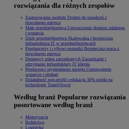
rozwiązania dla różnych zespołów
Zastosowania osobiste
Dostęp do urządzeń z
dowolnego miejsca
Małe przedsiębiorstwa
Uproszczenie dostępu zdalnego
i wsparcia
Duże przedsiębiorstwa
Skalowalna i bezpieczna
infrastruktura IT w przedsiębiorstwach
Freelancerzy i cyfrowi nomadzi
Bezpieczna praca z
dowolnego miejsca
Dostawcy usług zarządzanych
Zarządzanie i
utrzymanie infrastruktury IT klienta
Producenci oryginalnego sprzętu
Usprawnienie
wsparcia i obsługi
Działalność non-profit i edukacja
30% zniżki na
technologię TeamViewer
Według branż
Popularne rozwiązania
posortowane według branż
Motoryzacja
Rolnictwo
Logistyka