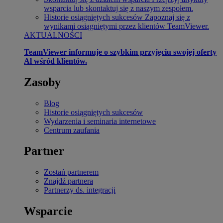
wsparcia lub skontaktuj się z naszym zespołem.
Historie osiągniętych sukcesów
Zapoznaj się z
wynikami osiągniętymi przez klientów TeamViewer.
AKTUALNOŚCI
TeamViewer informuje o szybkim przyjęciu swojej oferty
Al wśród klientów.
Zasoby
Blog
Historie osiągniętych sukcesów
Wydarzenia i seminaria internetowe
Centrum zaufania
Partner
Zostań partnerem
Znajdź partnera
Partnerzy ds. integracji
Wsparcie