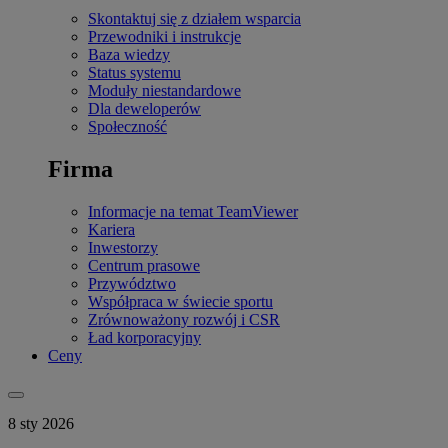
Skontaktuj się z działem wsparcia
Przewodniki i instrukcje
Baza wiedzy
Status systemu
Moduły niestandardowe
Dla deweloperów
Społeczność
Firma
Informacje na temat TeamViewer
Kariera
Inwestorzy
Centrum prasowe
Przywództwo
Współpraca w świecie sportu
Zrównoważony rozwój i CSR
Ład korporacyjny
Ceny
8 sty 2026