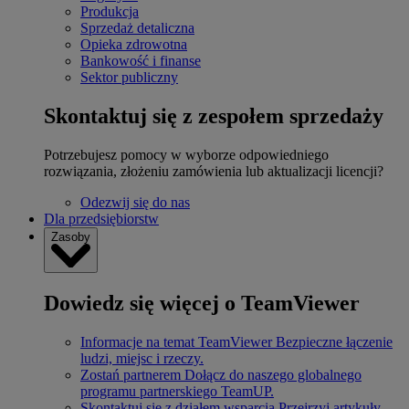
Produkcja
Sprzedaż detaliczna
Opieka zdrowotna
Bankowość i finanse
Sektor publiczny
Skontaktuj się z zespołem sprzedaży
Potrzebujesz pomocy w wyborze odpowiedniego
rozwiązania, złożeniu zamówienia lub aktualizacji licencji?
Odezwij się do nas
Dla przedsiębiorstw
Zasoby
Dowiedz się więcej o TeamViewer
Informacje na temat TeamViewer
Bezpieczne łączenie
ludzi, miejsc i rzeczy.
Zostań partnerem
Dołącz do naszego globalnego
programu partnerskiego TeamUP.
Skontaktuj się z działem wsparcia
Przejrzyj artykuły