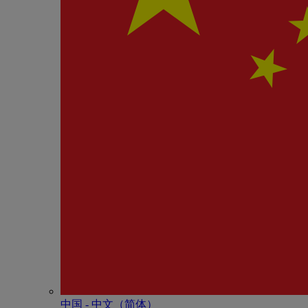
中国 - 中⽂（简体）