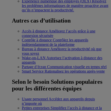
Expérience numérique des employés (DEX)
Résolvez
les problèmes informatiques de manière proactive avant
qu’ils n’impactent la productivité.
Autres cas d’utilisation
Accès à distance
Améliorez l’accès grâce à une
connexion sécurisée
Contrôle à distance
Contrôlez les appareils
indépendamment de la plateforme
Bureau à distance
Améliorez la productivité où que
vous soyez
Wake-on-LAN
Autorisez l’activation à distance des
appareils
Partage d’écran
Communication visuelle en temps réel
Smart Service
Rationalisez les opérations après-vente
Selon le besoin
Solutions populaires
pour les différentes équipes
Usage personnel
Accédez aux appareils depuis
n’importe où
Petites entreprises
Simplifiez l’accès à distance et la