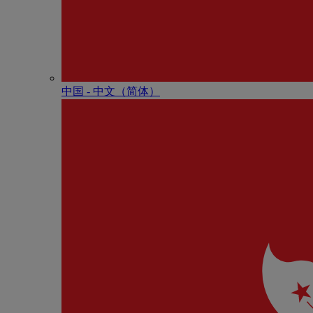
中国 - 中⽂（简体）