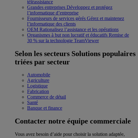
téléassistance
Grandes entreprises
Développez et protégez
l’informatique d’entreprise
Fournisseurs de services gérés
Gérez et maintenez
l’informatique des clients
OEM
Rationalisez l’assistance et les opérations
Organismes à but non lucratif et éducatifs
Remise de
30 % sur la technologie TeamViewer
Selon les secteurs
Solutions populaires
triées par secteur
Automobile
Agriculture
Logistique
Fabrication
Commerce de détail
Santé
Banque et finance
Contacter notre équipe commerciale
Vous avez besoin d’aide pour choisir la solution adaptée,