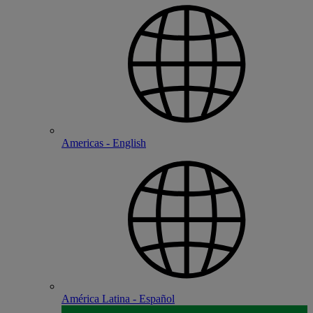
Americas - English
América Latina - Español