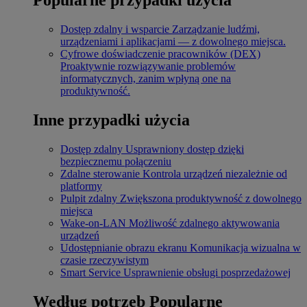
Dostęp zdalny i wsparcie
Zarządzanie ludźmi,
urządzeniami i aplikacjami — z dowolnego miejsca.
Cyfrowe doświadczenie pracowników (DEX)
Proaktywnie rozwiązywanie problemów
informatycznych, zanim wpłyną one na
produktywność.
Inne przypadki użycia
Dostęp zdalny
Usprawniony dostęp dzięki
bezpiecznemu połączeniu
Zdalne sterowanie
Kontrola urządzeń niezależnie od
platformy
Pulpit zdalny
Zwiększona produktywność z dowolnego
miejsca
Wake-on-LAN
Możliwość zdalnego aktywowania
urządzeń
Udostępnianie obrazu ekranu
Komunikacja wizualna w
czasie rzeczywistym
Smart Service
Usprawnienie obsługi posprzedażowej
Według potrzeb
Popularne