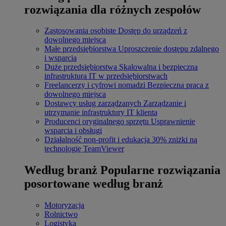
rozwiązania dla różnych zespołów
Zastosowania osobiste
Dostęp do urządzeń z
dowolnego miejsca
Małe przedsiębiorstwa
Uproszczenie dostępu zdalnego
i wsparcia
Duże przedsiębiorstwa
Skalowalna i bezpieczna
infrastruktura IT w przedsiębiorstwach
Freelancerzy i cyfrowi nomadzi
Bezpieczna praca z
dowolnego miejsca
Dostawcy usług zarządzanych
Zarządzanie i
utrzymanie infrastruktury IT klienta
Producenci oryginalnego sprzętu
Usprawnienie
wsparcia i obsługi
Działalność non-profit i edukacja
30% zniżki na
technologię TeamViewer
Według branż
Popularne rozwiązania
posortowane według branż
Motoryzacja
Rolnictwo
Logistyka