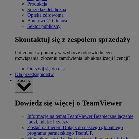
Produkcja
Sprzedaż detaliczna
Opieka zdrowotna
Bankowość i finanse
Sektor publiczny
Skontaktuj się z zespołem sprzedaży
Potrzebujesz pomocy w wyborze odpowiedniego
rozwiązania, złożeniu zamówienia lub aktualizacji licencji?
Odezwij się do nas
Dla przedsiębiorstw
Zasoby
Dowiedz się więcej o TeamViewer
Informacje na temat TeamViewer
Bezpieczne łączenie
ludzi, miejsc i rzeczy.
Zostań partnerem
Dołącz do naszego globalnego
programu partnerskiego TeamUP.
Skontaktuj się z działem wsparcia
Przejrzyj artykuły