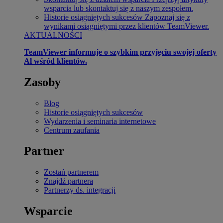
wsparcia lub skontaktuj się z naszym zespołem.
Historie osiągniętych sukcesów
Zapoznaj się z
wynikami osiągniętymi przez klientów TeamViewer.
AKTUALNOŚCI
TeamViewer informuje o szybkim przyjęciu swojej oferty
Al wśród klientów.
Zasoby
Blog
Historie osiągniętych sukcesów
Wydarzenia i seminaria internetowe
Centrum zaufania
Partner
Zostań partnerem
Znajdź partnera
Partnerzy ds. integracji
Wsparcie