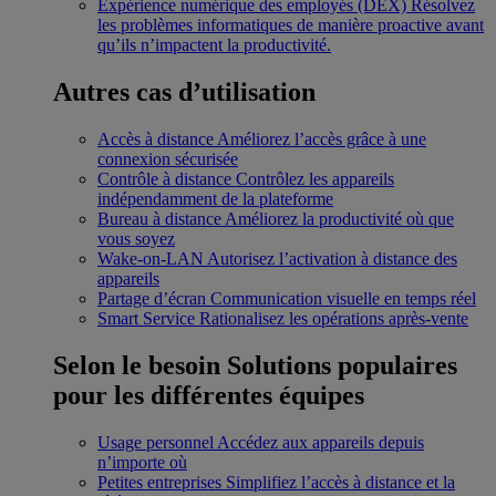
Expérience numérique des employés (DEX)
Résolvez
les problèmes informatiques de manière proactive avant
qu’ils n’impactent la productivité.
Autres cas d’utilisation
Accès à distance
Améliorez l’accès grâce à une
connexion sécurisée
Contrôle à distance
Contrôlez les appareils
indépendamment de la plateforme
Bureau à distance
Améliorez la productivité où que
vous soyez
Wake-on-LAN
Autorisez l’activation à distance des
appareils
Partage d’écran
Communication visuelle en temps réel
Smart Service
Rationalisez les opérations après-vente
Selon le besoin
Solutions populaires
pour les différentes équipes
Usage personnel
Accédez aux appareils depuis
n’importe où
Petites entreprises
Simplifiez l’accès à distance et la