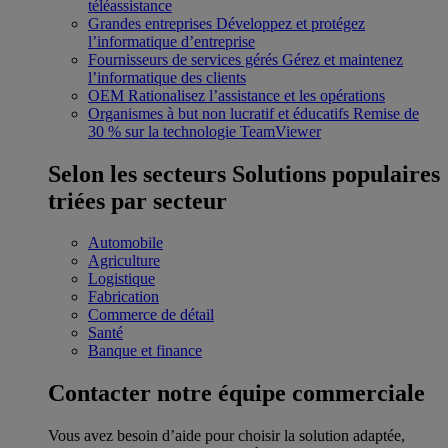
téléassistance
Grandes entreprises
Développez et protégez
l’informatique d’entreprise
Fournisseurs de services gérés
Gérez et maintenez
l’informatique des clients
OEM
Rationalisez l’assistance et les opérations
Organismes à but non lucratif et éducatifs
Remise de
30 % sur la technologie TeamViewer
Selon les secteurs
Solutions populaires
triées par secteur
Automobile
Agriculture
Logistique
Fabrication
Commerce de détail
Santé
Banque et finance
Contacter notre équipe commerciale
Vous avez besoin d’aide pour choisir la solution adaptée,