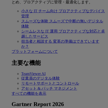
とめ、プロアクティブに管理・最適化します。
小さな IT チーム向け
プロアクティブなデバイス
管理
スムーズな体験
スムーズで中断の無いデジタル
体験
シームレスな IT 運用
プロアクティブな対応と卓
越したサービス
担当者と相談する
変革の準備はできています
か？
プラットフォームについて
主要な機能
TeamViewer AI
従業員のデジタル体験
リモートサポートとコントロール
アセット & パッチ マネジメント
すべての機能を表示
Gartner Report 2026