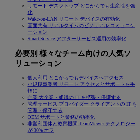
リモート デスクトップ
どこからでも生産性を強
化
Wake-on-LAN
リモート デバイスの有効化
画面共有
リアルタイムのビジュアル コミュニケ
ーション
Smart Service
アフターサービス運用の効率化
必要別
様々なチーム向けの人気ソ
リューション
個人利用
どこからでもデバイスへアクセス
小規模事業者
リモート アクセスとサポートを手
軽に
企業
大企業・組織の IT を拡張・保護する
管理サービス プロバイダー
クライアントの IT を
管理・保守する
OEM
サポートと業務の効率化
非営利団体と教育機関
TeamViewer テクノロジー
が 30% オフ