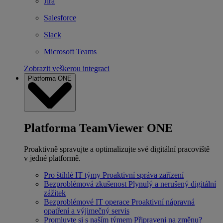
Jira
Salesforce
Slack
Microsoft Teams
Zobrazit veškerou integraci
Platforma ONE
Platforma TeamViewer ONE
Proaktivně spravujte a optimalizujte své digitální pracoviště
v jedné platformě.
Pro štíhlé IT týmy
Proaktivní správa zařízení
Bezproblémová zkušenost
Plynulý a nerušený digitální
zážitek
Bezproblémové IT operace
Proaktivní nápravná
opatření a výjimečný servis
Promluvte si s naším týmem
Připraveni na změnu?