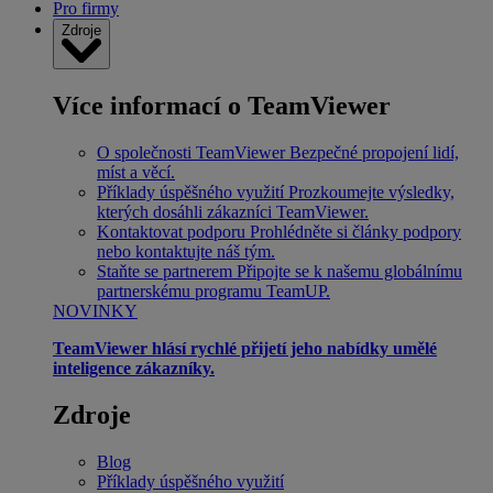
Pro firmy
Zdroje
Více informací o TeamViewer
O společnosti TeamViewer
Bezpečné propojení lidí,
míst a věcí.
Příklady úspěšného využití
Prozkoumejte výsledky,
kterých dosáhli zákazníci TeamViewer.
Kontaktovat podporu
Prohlédněte si články podpory
nebo kontaktujte náš tým.
Staňte se partnerem
Připojte se k našemu globálnímu
partnerskému programu TeamUP.
NOVINKY
TeamViewer hlásí rychlé přijetí jeho nabídky umělé
inteligence zákazníky.
Zdroje
Blog
Příklady úspěšného využití