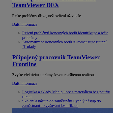
TeamViewer DEX
Řešte problémy dříve, než ovlivní uživatele.
Další informace
Řešení problémů koncových bodů
Identifikujte a řešte
problémy
Automatizace koncových bodů
Automatizujte rutinní
IT úkoly
Připojený pracovník
TeamViewer
Frontline
Zvyšte efektivitu s průmyslovou rozšířenou realitou.
Další informace
Logistika a sklady
Manipulace s materiálem bez použití
rukou
Školení a nástup do zaměstnání
Rychlý nástup do
zaměstnání a zvyšování kvalifikace