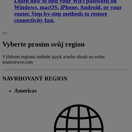
Learn how to find your WiFi password on
Windows, macOS, iPhone, Android, or your
router. Step-by-step methods to restore
connectivity fast.
Vyberte prosím svůj region
Výběrem regionu změníte jazyk a/nebo obsah na webu
teamviewer.com
NAVRHOVANÝ REGION
Americas