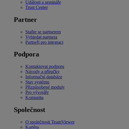
Události a semináře
Trust Center
Partner
Staňte se partnerem
Vyhledat partnera
Partneři pro integraci
Podpora
Kontaktovat podporu
Návody a příručky
Informační databáze
Stav systému
Přizpůsobené moduly
Pro vývojáře
Komunita
Společnost
O společnosti TeamViewer
Kariéra