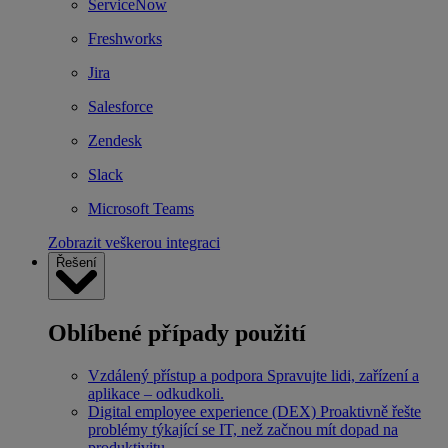
ServiceNow
Freshworks
Jira
Salesforce
Zendesk
Slack
Microsoft Teams
Zobrazit veškerou integraci
Řešení
Oblíbené případy použití
Vzdálený přístup a podpora
Spravujte lidi, zařízení a
aplikace – odkudkoli.
Digital employee experience (DEX)
Proaktivně řešte
problémy týkající se IT, než začnou mít dopad na
produktivitu.