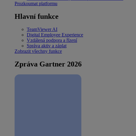
Prozkoumat platformu
Hlavní funkce
TeamViewer AI
Digital Employee Experience
Vzdálená podpora a řízení
Správa aktiv a záplat
Zobrazit všechny funkce
Zpráva Gartner 2026