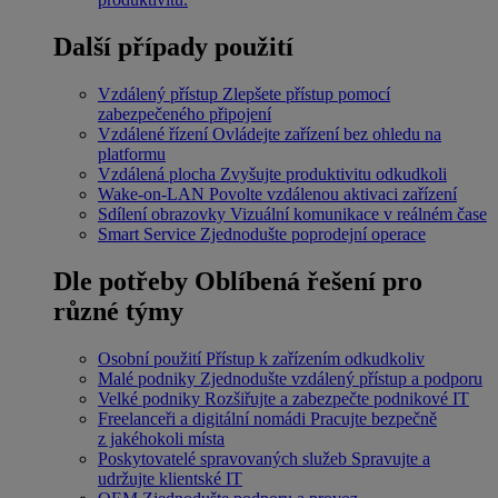
Další případy použití
Vzdálený přístup
Zlepšete přístup pomocí
zabezpečeného připojení
Vzdálené řízení
Ovládejte zařízení bez ohledu na
platformu
Vzdálená plocha
Zvyšujte produktivitu odkudkoli
Wake-on-LAN
Povolte vzdálenou aktivaci zařízení
Sdílení obrazovky
Vizuální komunikace v reálném čase
Smart Service
Zjednodušte poprodejní operace
Dle potřeby
Oblíbená řešení pro
různé týmy
Osobní použití
Přístup k zařízením odkudkoliv
Malé podniky
Zjednodušte vzdálený přístup a podporu
Velké podniky
Rozšiřujte a zabezpečte podnikové IT
Freelanceři a digitální nomádi
Pracujte bezpečně
z jakéhokoli místa
Poskytovatelé spravovaných služeb
Spravujte a
udržujte klientské IT