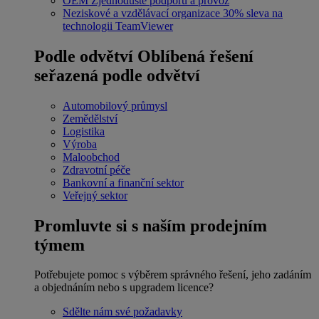
OEM
Zjednodušte podporu a provoz
Neziskové a vzdělávací organizace
30% sleva na
technologii TeamViewer
Podle odvětví
Oblíbená řešení
seřazená podle odvětví
Automobilový průmysl
Zemědělství
Logistika
Výroba
Maloobchod
Zdravotní péče
Bankovní a finanční sektor
Veřejný sektor
Promluvte si s naším prodejním
týmem
Potřebujete pomoc s výběrem správného řešení, jeho zadáním
a objednáním nebo s upgradem licence?
Sdělte nám své požadavky