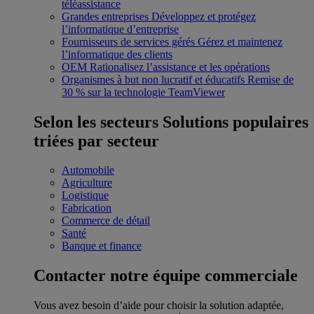
téléassistance
Grandes entreprises
Développez et protégez
l’informatique d’entreprise
Fournisseurs de services gérés
Gérez et maintenez
l’informatique des clients
OEM
Rationalisez l’assistance et les opérations
Organismes à but non lucratif et éducatifs
Remise de
30 % sur la technologie TeamViewer
Selon les secteurs
Solutions populaires
triées par secteur
Automobile
Agriculture
Logistique
Fabrication
Commerce de détail
Santé
Banque et finance
Contacter notre équipe commerciale
Vous avez besoin d’aide pour choisir la solution adaptée,