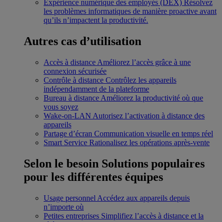
Expérience numérique des employés (DEX)
Résolvez
les problèmes informatiques de manière proactive avant
qu’ils n’impactent la productivité.
Autres cas d’utilisation
Accès à distance
Améliorez l’accès grâce à une
connexion sécurisée
Contrôle à distance
Contrôlez les appareils
indépendamment de la plateforme
Bureau à distance
Améliorez la productivité où que
vous soyez
Wake-on-LAN
Autorisez l’activation à distance des
appareils
Partage d’écran
Communication visuelle en temps réel
Smart Service
Rationalisez les opérations après-vente
Selon le besoin
Solutions populaires
pour les différentes équipes
Usage personnel
Accédez aux appareils depuis
n’importe où
Petites entreprises
Simplifiez l’accès à distance et la