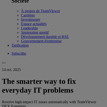
Société
À propos de TeamViewer
Carrières
Investisseurs
Espace actualités
Leadership
Sponsoring sportif
Développement durable et RSE
Gouvernement d'entreprise
Tarification
Subscribe
14 oct. 2025
The smarter way to fix
everyday IT problems
Resolve high-impact IT issues automatically with TeamViewer
DEX Essentials