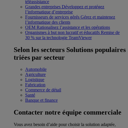
téléassistance
Grandes entreprises
Développez et protégez
l’informatique d’entreprise
Fournisseurs de services gérés
Gérez et maintenez
l’informatique des clients
OEM
Rationalisez l’assistance et les opérations
Organismes à but non lucratif et éducatifs
Remise de
30 % sur la technologie TeamViewer
Selon les secteurs
Solutions populaires
triées par secteur
Automobile
Agriculture
Logistique
Fabrication
Commerce de détail
Santé
Banque et finance
Contacter notre équipe commerciale
Vous avez besoin d’aide pour choisir la solution adaptée,