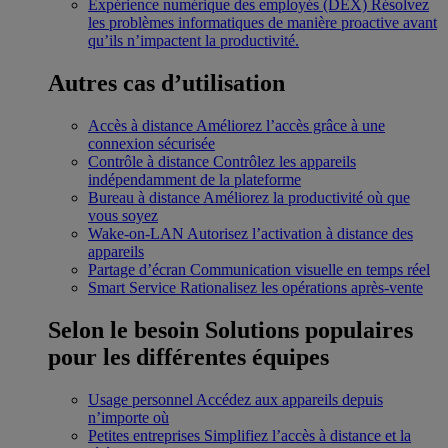
Expérience numérique des employés (DEX)
Résolvez
les problèmes informatiques de manière proactive avant
qu’ils n’impactent la productivité.
Autres cas d’utilisation
Accès à distance
Améliorez l’accès grâce à une
connexion sécurisée
Contrôle à distance
Contrôlez les appareils
indépendamment de la plateforme
Bureau à distance
Améliorez la productivité où que
vous soyez
Wake-on-LAN
Autorisez l’activation à distance des
appareils
Partage d’écran
Communication visuelle en temps réel
Smart Service
Rationalisez les opérations après-vente
Selon le besoin
Solutions populaires
pour les différentes équipes
Usage personnel
Accédez aux appareils depuis
n’importe où
Petites entreprises
Simplifiez l’accès à distance et la