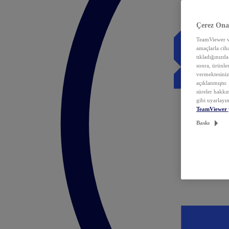
Çerez Ona
TeamViewer ve
amaçlarla ciha
tıkladığınızda
sonra, ürünle
vermektesiniz.
açıklanmıştır
süreler hakkın
gibi uyarlayın
TeamViewer 
Baskı