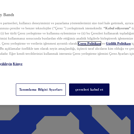
y Bandı
 partnerleri, kullanıcı deneyiminizi ve pazarlama yöntemlerimizi size özel hale getirmek, ayrıca 
zınıza çerezler ve benzer teknolojiler (“Çerez ”) yerleştirmek istemektedir.
“Kabul ediyorum”
üz
 (i) her türlü Çerez yerleştirme ve kullanma eylemimize ve (ii) bu Çerezleri kullanarak topladığım
rimizi kullanmanız sonucunda bunlardan elde ettiğimiz analitik bilgilerle birleştirerek işlememize
 Çerez yerleştirme ve verilerin işlenmesi ayrıntılı olarak
Çerez Politikası
ve
Gizlilik Politikası
iç
. Bu açıklamalar özellikle tam olarak neyin amaçlandığı, üçüncü taraf alıcıların kim olduğu ve çe
dadır. Eğer kendi tercihlerinizi kullanmak isterseniz Çerez yerleştirme işlemini Çerez Ayarları içi
.
yükleyin
Künye
Tanımlama Bilgisi Ayarları
çerezleri kabul et