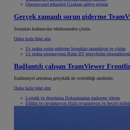
Operasyonel teknoloji
Uzaktan atölye erişimi
Gerçek zamanlı sorun giderme
TeamV
Sorunları kullanıcılar etkilenmeden çözün.
Daha fazla bilgi alın
Uç nokta sorun giderme
Sorunları tanımlayın ve çözün
Uç nokta otomasyonu
Rutin BT görevlerini otomatikleşti
Bağlantılı çalışan
TeamViewer Frontli
Endüstriyel artırılmış gerçeklik ile verimliliği sürdürün.
Daha fazla bilgi alın
Lojistik ve depolama
Dokunmadan malzeme işleme
Eğitim ve oryantasyon
Hızlı oryantasyon ve beceri gelişt