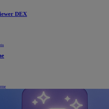
iewer DEX
rin
ne
irme