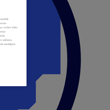
analitik
erine
ız verileri daha
 onay
inde
rez saklama
nde istediğiniz