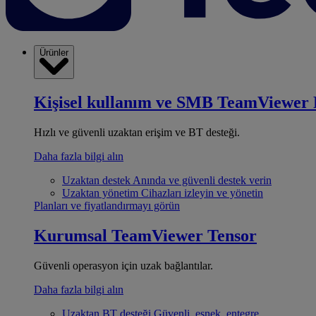
Ürünler
Kişisel kullanım ve SMB
TeamViewer 
Hızlı ve güvenli uzaktan erişim ve BT desteği.
Daha fazla bilgi alın
Uzaktan destek
Anında ve güvenli destek verin
Uzaktan yönetim
Cihazları izleyin ve yönetin
Planları ve fiyatlandırmayı görün
Kurumsal
TeamViewer Tensor
Güvenli operasyon için uzak bağlantılar.
Daha fazla bilgi alın
Uzaktan BT desteği
Güvenli, esnek, entegre