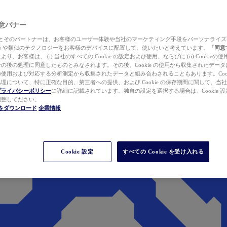
 同意バナー
ewer とそのパートナーは、お客様のユーザー体験や当社のマーケティング手段をパーソナライ
kie や類似のテクノロジーをお客様のデバイスに配置して、使いたいと考えています。
「同意
り、お客様は、 (i) 当社のすべての Cookie の設定および使用、ならびに (ii) Cookie
の後の処理に同意したものとみなされます。その後、Cookie の使用から収集されたデー
使用および対応する分析測定から収集されたデータと組み合わされることもあります。Cook
理について、特に正確な目的、第三者への提供、および Cookie の保存期間に関して、当
プライバシーポリシー
に詳細に記載されています。独自の設定を選択する場合は、Cookie 設定で
調整してださい。
werをダウンロード
企業情報
Cookie 設定
すべての Cookie を受け入れる