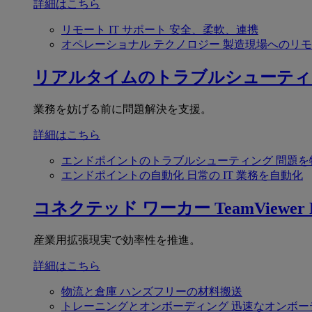
詳細はこちら
リモート IT サポート
安全、柔軟、連携
オペレーショナル テクノロジー
製造現場へのリモ
リアルタイムのトラブルシューティ
業務を妨げる前に問題解決を支援。
詳細はこちら
エンドポイントのトラブルシューティング
問題を
エンドポイントの自動化
日常の IT 業務を自動化
コネクテッド ワーカー
TeamViewer F
産業用拡張現実で効率性を推進。
詳細はこちら
物流と倉庫
ハンズフリーの材料搬送
トレーニングとオンボーディング
迅速なオンボー