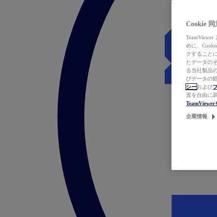
Cookie
TeamVi
めに、Coo
クすることによ
たデータのそ
る当社製品の
びデータの処
シー
および
置を自由に
TeamVie
企業情報