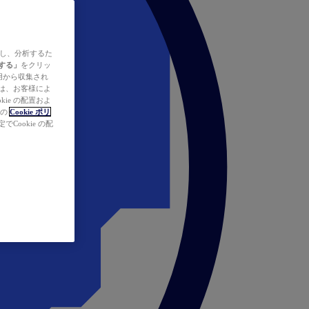
ズし、分析するた
する」
をクリッ
の使用から収集され
タは、お客様によ
ie の配置およ
社の
Cookie ポリ
Cookie の配