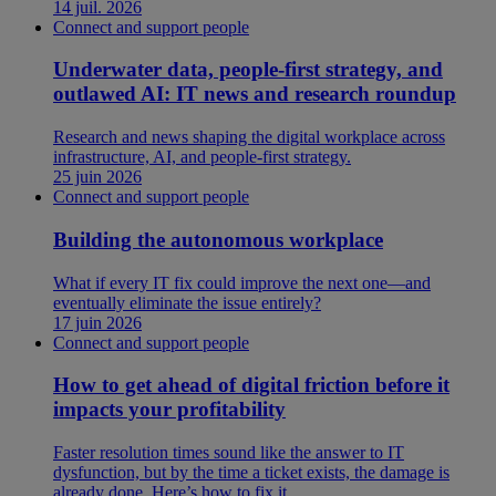
14 juil. 2026
Connect and support people
Underwater data, people-first strategy, and
outlawed AI: IT news and research roundup
Research and news shaping the digital workplace across
infrastructure, AI, and people-first strategy.
25 juin 2026
Connect and support people
Building the autonomous workplace
What if every IT fix could improve the next one—and
eventually eliminate the issue entirely?
17 juin 2026
Connect and support people
How to get ahead of digital friction before it
impacts your profitability
Faster resolution times sound like the answer to IT
dysfunction, but by the time a ticket exists, the damage is
already done. Here’s how to fix it.