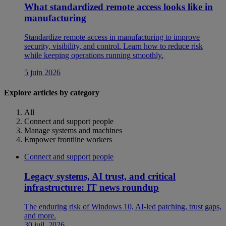
What standardized remote access looks like in
manufacturing
Standardize remote access in manufacturing to improve
security, visibility, and control. Learn how to reduce risk
while keeping operations running smoothly.
5 juin 2026
Explore articles by category
All
Connect and support people
Manage systems and machines
Empower frontline workers
Connect and support people
Legacy systems, AI trust, and critical
infrastructure: IT news roundup
The enduring risk of Windows 10, AI-led patching, trust gaps,
and more.
30 juil. 2026