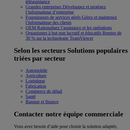
téléassistance
Grandes entreprises
Développez et protégez
l’informatique d’entreprise
Fournisseurs de services gérés
Gérez et maintenez
l’informatique des clients
OEM
Rationalisez l’assistance et les opérations
Organismes à but non lucratif et éducatifs
Remise de
30 % sur la technologie TeamViewer
Selon les secteurs
Solutions populaires
triées par secteur
Automobile
Agriculture
Logistique
Fabrication
Commerce de détail
Santé
Banque et finance
Contacter notre équipe commerciale
Vous avez besoin d’aide pour choisir la solution adaptée,