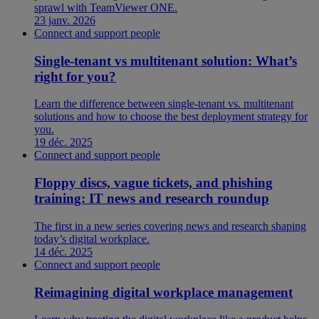
sprawl with TeamViewer ONE.
23 janv. 2026
Connect and support people
Single-tenant vs multitenant solution: What’s
right for you?
Learn the difference between single-tenant vs. multitenant
solutions and how to choose the best deployment strategy for
you.
19 déc. 2025
Connect and support people
Floppy discs, vague tickets, and phishing
training: IT news and research roundup
The first in a new series covering news and research shaping
today’s digital workplace.
14 déc. 2025
Connect and support people
Reimagining digital workplace management