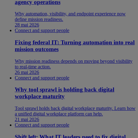
agency operations
Why automation, visibility, and endpoint experience now
define mission readiness.
28 mai 2026
Connect and support people
Fixing federal IT: Turning automation into real
mission outcomes
Why mission readiness depends on moving beyond visibility
to real-time action.
26 mai 2026
Connect and support people
Why tool sprawl is holding back digital
workplace maturity
Tool sprawl holds back digital workplace maturity. Learn how
a unified digital workplace platform can help.
21 mai 2026
Connect and support people
Shift left: What IT leaders need to fix digital