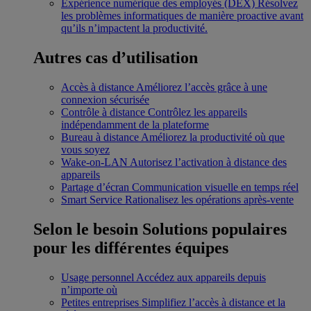
Expérience numérique des employés (DEX)
Résolvez
les problèmes informatiques de manière proactive avant
qu’ils n’impactent la productivité.
Autres cas d’utilisation
Accès à distance
Améliorez l’accès grâce à une
connexion sécurisée
Contrôle à distance
Contrôlez les appareils
indépendamment de la plateforme
Bureau à distance
Améliorez la productivité où que
vous soyez
Wake-on-LAN
Autorisez l’activation à distance des
appareils
Partage d’écran
Communication visuelle en temps réel
Smart Service
Rationalisez les opérations après-vente
Selon le besoin
Solutions populaires
pour les différentes équipes
Usage personnel
Accédez aux appareils depuis
n’importe où
Petites entreprises
Simplifiez l’accès à distance et la