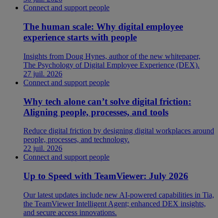
Connect and support people
The human scale: Why digital employee
experience starts with people
Insights from Doug Hynes, author of the new whitepaper,
The Psychology of Digital Employee Experience (DEX).
27 juil. 2026
Connect and support people
Why tech alone can’t solve digital friction:
Aligning people, processes, and tools
Reduce digital friction by designing digital workplaces around
people, processes, and technology.
22 juil. 2026
Connect and support people
Up to Speed with TeamViewer: July 2026
Our latest updates include new AI-powered capabilities in Tia,
the TeamViewer Intelligent Agent; enhanced DEX insights,
and secure access innovations.