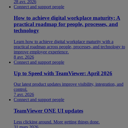
28 avr. 2026
Connect and support people
How to achieve digital workplace maturity: A
practical roadmap for people, processes, and
technology
Learn how to achieve digital workplace maturity with a
practical roadmap across people, processes, and technology to
improve employee experience.
8 avr. 2026
Connect and support people
Up to Speed with TeamViewer: April 2026
Our latest product updates improve visibility, integration, and
control.
7 avr. 2026
Connect and support people
TeamViewer ONE UI updates
Less clicking around. More getting things done.
31 mars 2026