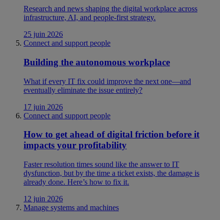
Research and news shaping the digital workplace across
infrastructure, AI, and people-first strategy.
25 juin 2026
Connect and support people
Building the autonomous workplace
What if every IT fix could improve the next one—and
eventually eliminate the issue entirely?
17 juin 2026
Connect and support people
How to get ahead of digital friction before it
impacts your profitability
Faster resolution times sound like the answer to IT
dysfunction, but by the time a ticket exists, the damage is
already done. Here’s how to fix it.
12 juin 2026
Manage systems and machines