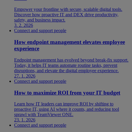
Empower your frontline with secure, scalable digital tools.
Discover how proactive IT and DEX drive productivity,
safety, and business impact.
3. 2. 2026
Connect and support people
How endpoint management elevates employee
experience
Endpoint management has evolved beyond break-fix support.
Today, it helps IT teams automate routine tasks, prevent
disruptions, and elevate the digital employee experience.
27. 1. 2026
Connect and support people
How to maximize ROI from your IT budget
Learn how IT leaders can improve ROI by shifting to
proactive IT, using AI where it counts, and reducing tool
sprawl with TeamViewer ONE.
23. 1. 2026
Connect and support people