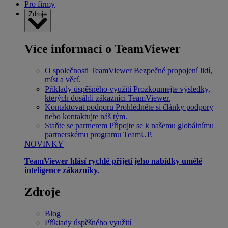
Pro firmy
Zdroje
Více informací o TeamViewer
O společnosti TeamViewer
Bezpečné propojení lidí,
míst a věcí.
Příklady úspěšného využití
Prozkoumejte výsledky,
kterých dosáhli zákazníci TeamViewer.
Kontaktovat podporu
Prohlédněte si články podpory
nebo kontaktujte náš tým.
Staňte se partnerem
Připojte se k našemu globálnímu
partnerskému programu TeamUP.
NOVINKY
TeamViewer hlásí rychlé přijetí jeho nabídky umělé
inteligence zákazníky.
Zdroje
Blog
Příklady úspěšného využití