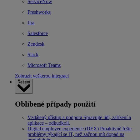
ServiceNow
Freshworks
Jira
Salesforce
Zendesk
Slack
Microsoft Teams
Zobrazit veškerou integraci
Řešení
Oblíbené případy použití
Vzdálený přístup a podpora
Spravujte lidi, zařízení a
aplikace – odkudkoli.
Digital employee experience (DEX)
Proaktivně řešte
problémy týkající se IT, než začnou mít dopad na
produktivitu.