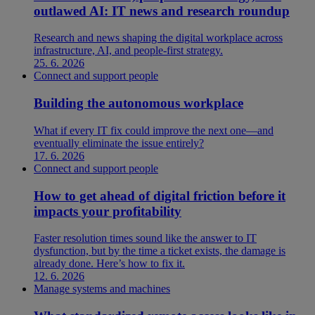
outlawed AI: IT news and research roundup
Research and news shaping the digital workplace across
infrastructure, AI, and people-first strategy.
25. 6. 2026
Connect and support people
Building the autonomous workplace
What if every IT fix could improve the next one—and
eventually eliminate the issue entirely?
17. 6. 2026
Connect and support people
How to get ahead of digital friction before it
impacts your profitability
Faster resolution times sound like the answer to IT
dysfunction, but by the time a ticket exists, the damage is
already done. Here’s how to fix it.
12. 6. 2026
Manage systems and machines