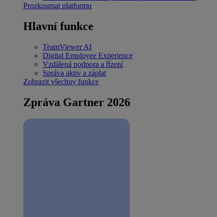
Prozkoumat platformu
Hlavní funkce
TeamViewer AI
Digital Employee Experience
Vzdálená podpora a řízení
Správa aktiv a záplat
Zobrazit všechny funkce
Zpráva Gartner 2026