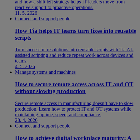
and how a shift left strategy helps IT leaders move from
reactive support to proactive operations.
11. 5. 2026
Connect and support people
How Tia helps IT teams turn fixes into reusable
scripts
Turn successful resolutions into reusable scripts with Tia AI-
assisted scripting and reduce repeat work across devices and
teams.
4. 5. 2026
Manage systems and machines
How to secure remote access across IT and OT
without slowing production
Secure remote access in manufacturing doesn’t have to slow
production. Learn how to protect IT and OT systems while
maintaining uptime, speed, and compliance.
28. 4. 2026
Connect and support people
How to achieve digital workplace maturity: A