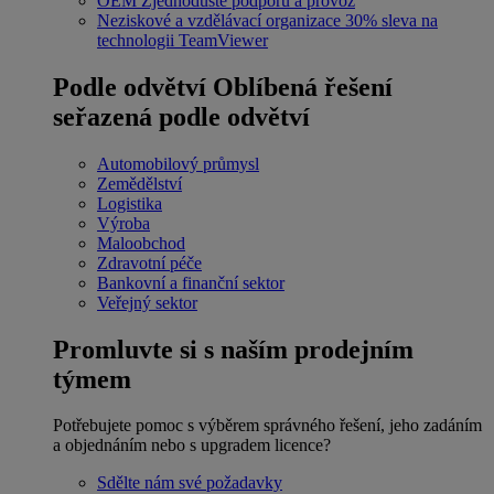
OEM
Zjednodušte podporu a provoz
Neziskové a vzdělávací organizace
30% sleva na
technologii TeamViewer
Podle odvětví
Oblíbená řešení
seřazená podle odvětví
Automobilový průmysl
Zemědělství
Logistika
Výroba
Maloobchod
Zdravotní péče
Bankovní a finanční sektor
Veřejný sektor
Promluvte si s naším prodejním
týmem
Potřebujete pomoc s výběrem správného řešení, jeho zadáním
a objednáním nebo s upgradem licence?
Sdělte nám své požadavky