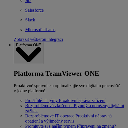
Jira
Salesforce
Slack
Microsoft Teams
Zobrazit veškerou integraci
Platforma ONE
Platforma TeamViewer ONE
Proaktivně spravujte a optimalizujte své digitální pracoviště
v jedné platformě.
Pro štíhlé IT týmy
Proaktivní správa zařízení
Bezproblémová zkušenost
Plynulý a nerušený digitální
zážitek
Bezproblémové IT operace
Proaktivní nápravná
opatření a výjimečný servis
Promluvte si s naším týmem
Připraveni na změnu?