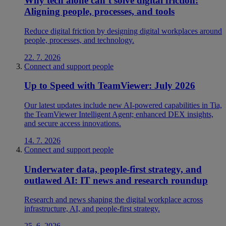
Why tech alone can’t solve digital friction:
Aligning people, processes, and tools
Reduce digital friction by designing digital workplaces around
people, processes, and technology.
22. 7. 2026
Connect and support people
Up to Speed with TeamViewer: July 2026
Our latest updates include new AI-powered capabilities in Tia,
the TeamViewer Intelligent Agent; enhanced DEX insights,
and secure access innovations.
14. 7. 2026
Connect and support people
Underwater data, people-first strategy, and
outlawed AI: IT news and research roundup
Research and news shaping the digital workplace across
infrastructure, AI, and people-first strategy.
25. 6. 2026