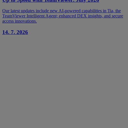
Our latest updates include new AI-powered capabilities in Tia, the
TeamViewer Intelligent Agent; enhanced DEX insights, and secure
access innovations.
14. 7. 2026