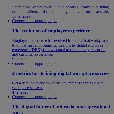
Learn how TeamViewer DEX supports IT teams in building
secure, resilient, and compliant digital environments at scale.
16. 2. 2026
Connect and support people
The evolution of employee experience
Employee experience has evolved from physical workplaces
to digital-first environments. Learn why digital employee
experience (DEX) is now central to productivity, retention,
and customer experience.
9. 2. 2026
Connect and support people
3 metrics for defining digital workplace success
Get a detailed overview of the key metrics shaping digital
workplace success.
4. 2. 2026
Connect and support people
The digital future of industrial and operational
work