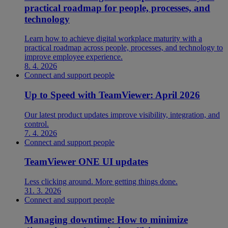
practical roadmap for people, processes, and
technology
Learn how to achieve digital workplace maturity with a
practical roadmap across people, processes, and technology to
improve employee experience.
8. 4. 2026
Connect and support people
Up to Speed with TeamViewer: April 2026
Our latest product updates improve visibility, integration, and
control.
7. 4. 2026
Connect and support people
TeamViewer ONE UI updates
Less clicking around. More getting things done.
31. 3. 2026
Connect and support people
Managing downtime: How to minimize