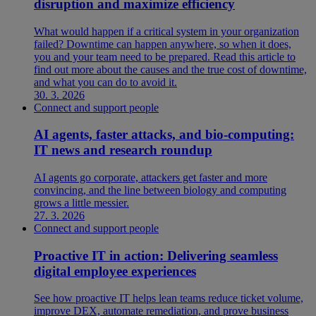
disruption and maximize efficiency
What would happen if a critical system in your organization
failed? Downtime can happen anywhere, so when it does,
you and your team need to be prepared. Read this article to
find out more about the causes and the true cost of downtime,
and what you can do to avoid it.
30. 3. 2026
Connect and support people
AI agents, faster attacks, and bio-computing:
IT news and research roundup
AI agents go corporate, attackers get faster and more
convincing, and the line between biology and computing
grows a little messier.
27. 3. 2026
Connect and support people
Proactive IT in action: Delivering seamless
digital employee experiences
See how proactive IT helps lean teams reduce ticket volume,
improve DEX, automate remediation, and prove business