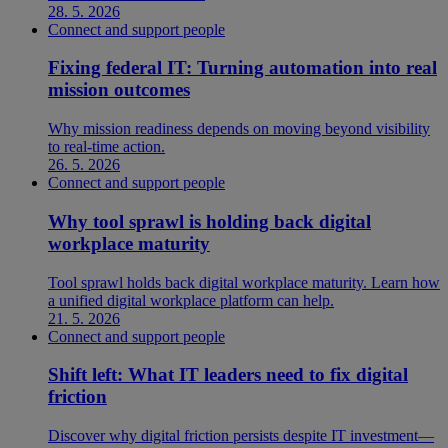
28. 5. 2026
Connect and support people
Fixing federal IT: Turning automation into real
mission outcomes
Why mission readiness depends on moving beyond visibility
to real-time action.
26. 5. 2026
Connect and support people
Why tool sprawl is holding back digital
workplace maturity
Tool sprawl holds back digital workplace maturity. Learn how
a unified digital workplace platform can help.
21. 5. 2026
Connect and support people
Shift left: What IT leaders need to fix digital
friction
Discover why digital friction persists despite IT investment—