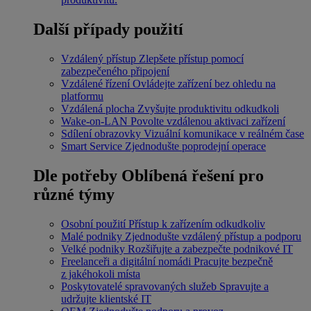
Další případy použití
Vzdálený přístup
Zlepšete přístup pomocí
zabezpečeného připojení
Vzdálené řízení
Ovládejte zařízení bez ohledu na
platformu
Vzdálená plocha
Zvyšujte produktivitu odkudkoli
Wake-on-LAN
Povolte vzdálenou aktivaci zařízení
Sdílení obrazovky
Vizuální komunikace v reálném čase
Smart Service
Zjednodušte poprodejní operace
Dle potřeby
Oblíbená řešení pro
různé týmy
Osobní použití
Přístup k zařízením odkudkoliv
Malé podniky
Zjednodušte vzdálený přístup a podporu
Velké podniky
Rozšiřujte a zabezpečte podnikové IT
Freelanceři a digitální nomádi
Pracujte bezpečně
z jakéhokoli místa
Poskytovatelé spravovaných služeb
Spravujte a
udržujte klientské IT