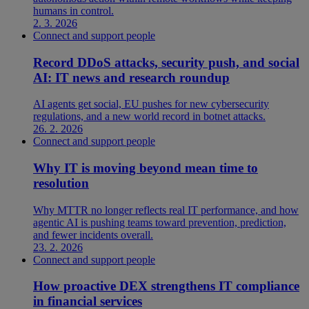
humans in control.
2. 3. 2026
Connect and support people
Record DDoS attacks, security push, and social
AI: IT news and research roundup
AI agents get social, EU pushes for new cybersecurity
regulations, and a new world record in botnet attacks.
26. 2. 2026
Connect and support people
Why IT is moving beyond mean time to
resolution
Why MTTR no longer reflects real IT performance, and how
agentic AI is pushing teams toward prevention, prediction,
and fewer incidents overall.
23. 2. 2026
Connect and support people
How proactive DEX strengthens IT compliance
in financial services