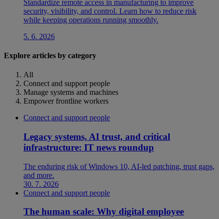
Standardize remote access in manufacturing to improve
security, visibility, and control. Learn how to reduce risk
while keeping operations running smoothly.
5. 6. 2026
Explore articles by category
All
Connect and support people
Manage systems and machines
Empower frontline workers
Connect and support people
Legacy systems, AI trust, and critical
infrastructure: IT news roundup
The enduring risk of Windows 10, AI-led patching, trust gaps,
and more.
30. 7. 2026
Connect and support people
The human scale: Why digital employee