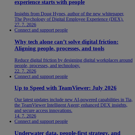
experience starts with people
Insights from Doug Hynes, author of the new whitepaper,
The Psychology of Digital Employee Experience (DEX).
27. 7. 2026
Connect and support people
Why tech alone can’t solve digital friction:
Aligning people, processes, and tools
Reduce digital friction by designing digital workplaces around
people, processes, and technology.
22. 7. 2026
Connect and support people
Up to Speed with TeamViewer: July 2026
Our latest updates include new AI-powered capabilities in Tia,
the TeamViewer Intelligent Agent; enhanced DEX insights,
and secure access innovations.
14. 7. 2026
Connect and support people
Underwater data, people-first strategy, and