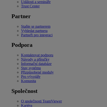
Události a semináře
Trust Center
Partner
Staňte se partnerem
Vyhledat partnera
Partneři pro integraci
Podpora
Kontaktovat podporu
Návody a příručky
Informační databáze
Stav systému
Přizpůsobené moduly
Pro vývojáře
Komunita
Společnost
O společnosti TeamViewer
Kariéra