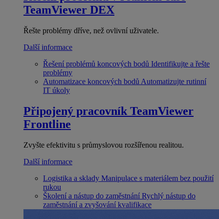
TeamViewer DEX
Řešte problémy dříve, než ovlivní uživatele.
Další informace
Řešení problémů koncových bodů
Identifikujte a řešte
problémy
Automatizace koncových bodů
Automatizujte rutinní
IT úkoly
Připojený pracovník
TeamViewer
Frontline
Zvyšte efektivitu s průmyslovou rozšířenou realitou.
Další informace
Logistika a sklady
Manipulace s materiálem bez použití
rukou
Školení a nástup do zaměstnání
Rychlý nástup do
zaměstnání a zvyšování kvalifikace