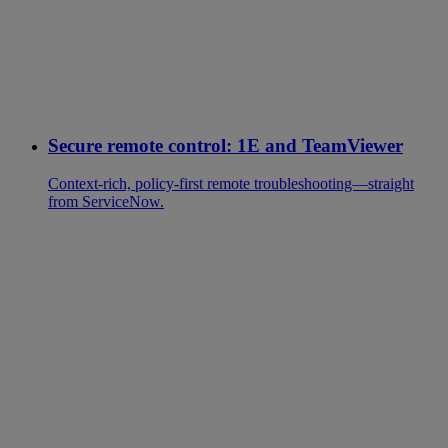
Secure remote control: 1E and TeamViewer
Context-rich, policy-first remote troubleshooting—straight
from ServiceNow.