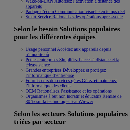
Wake-on-LAN
Autorisez l’activation à distance des
appareils
Partage d’écran
Communication visuelle en temps réel
Smart Service
Rationalisez les opérations après-vente
Selon le besoin
Solutions populaires
pour les différentes équipes
Usage personnel
Accédez aux appareils depuis
n’importe où
Petites entreprises
Simplifiez l’accès à distance et la
téléassistance
Grandes entreprises
Développez et protégez
l’informatique d’entreprise
Fournisseurs de services gérés
Gérez et maintenez
l’informatique des clients
OEM
Rationalisez l’assistance et les opérations
Organismes à but non lucratif et éducatifs
Remise de
30 % sur la technologie TeamViewer
Selon les secteurs
Solutions populaires
triées par secteur