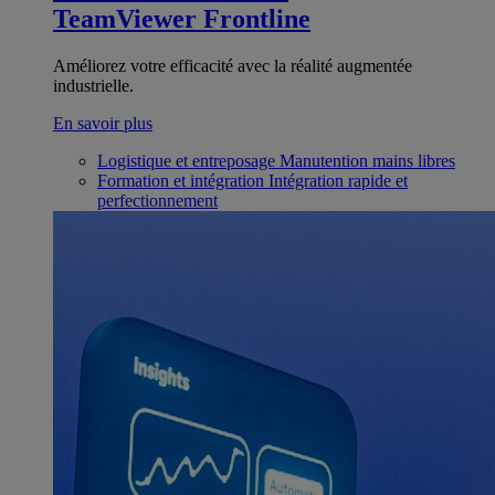
TeamViewer Frontline
Améliorez votre efficacité avec la réalité augmentée
industrielle.
En savoir plus
Logistique et entreposage
Manutention mains libres
Formation et intégration
Intégration rapide et
perfectionnement