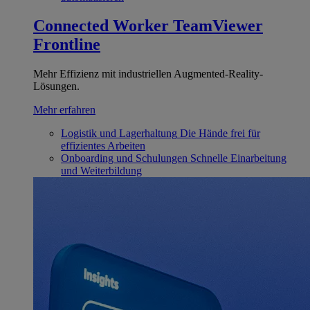
Connected Worker
TeamViewer
Frontline
Mehr Effizienz mit industriellen Augmented-Reality-
Lösungen.
Mehr erfahren
Logistik und Lagerhaltung
Die Hände frei für
effizientes Arbeiten
Onboarding und Schulungen
Schnelle Einarbeitung
und Weiterbildung