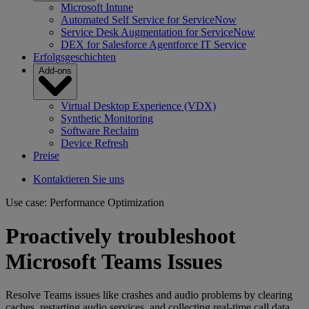
Microsoft Intune
Automated Self Service for ServiceNow
Service Desk Augmentation for ServiceNow
DEX for Salesforce Agentforce IT Service
Erfolgsgeschichten
Add-ons
Virtual Desktop Experience (VDX)
Synthetic Monitoring
Software Reclaim
Device Refresh
Preise
Kontaktieren Sie uns
Use case: Performance Optimization
Proactively troubleshoot
Microsoft Teams Issues
Resolve Teams issues like crashes and audio problems by clearing
caches, restarting audio services, and collecting real-time call data.