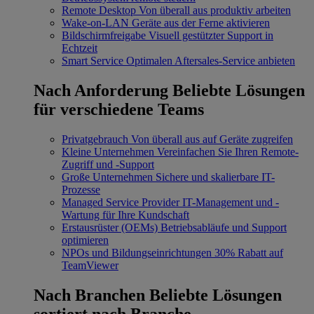
Remote Desktop
Von überall aus produktiv arbeiten
Wake-on-LAN
Geräte aus der Ferne aktivieren
Bildschirmfreigabe
Visuell gestützter Support in
Echtzeit
Smart Service
Optimalen Aftersales-Service anbieten
Nach Anforderung
Beliebte Lösungen
für verschiedene Teams
Privatgebrauch
Von überall aus auf Geräte zugreifen
Kleine Unternehmen
Vereinfachen Sie Ihren Remote-
Zugriff und -Support
Große Unternehmen
Sichere und skalierbare IT-
Prozesse
Managed Service Provider
IT-Management und -
Wartung für Ihre Kundschaft
Erstausrüster (OEMs)
Betriebsabläufe und Support
optimieren
NPOs und Bildungseinrichtungen
30% Rabatt auf
TeamViewer
Nach Branchen
Beliebte Lösungen
sortiert nach Branche