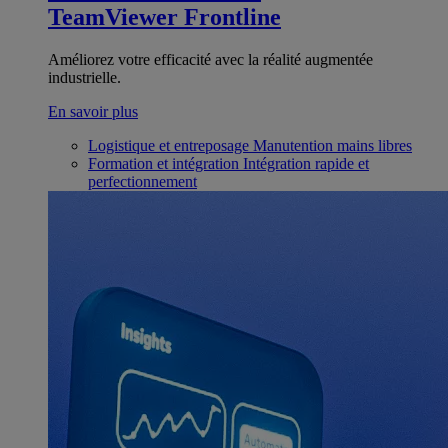
TeamViewer Frontline
Améliorez votre efficacité avec la réalité augmentée
industrielle.
En savoir plus
Logistique et entreposage
Manutention mains libres
Formation et intégration
Intégration rapide et
perfectionnement