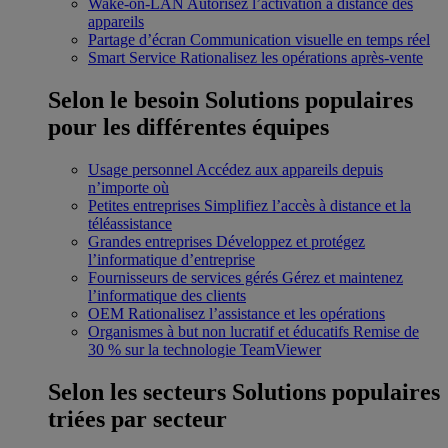
Wake-on-LAN
Autorisez l’activation à distance des
appareils
Partage d’écran
Communication visuelle en temps réel
Smart Service
Rationalisez les opérations après-vente
Selon le besoin
Solutions populaires
pour les différentes équipes
Usage personnel
Accédez aux appareils depuis
n’importe où
Petites entreprises
Simplifiez l’accès à distance et la
téléassistance
Grandes entreprises
Développez et protégez
l’informatique d’entreprise
Fournisseurs de services gérés
Gérez et maintenez
l’informatique des clients
OEM
Rationalisez l’assistance et les opérations
Organismes à but non lucratif et éducatifs
Remise de
30 % sur la technologie TeamViewer
Selon les secteurs
Solutions populaires
triées par secteur