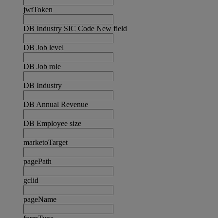
jwtToken
DB Industry SIC Code New field
DB Job level
DB Job role
DB Industry
DB Annual Revenue
DB Employee size
marketoTarget
pagePath
gclid
pageName