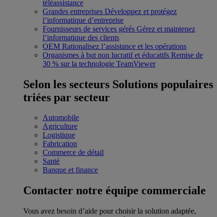
téléassistance
Grandes entreprises
Développez et protégez
l’informatique d’entreprise
Fournisseurs de services gérés
Gérez et maintenez
l’informatique des clients
OEM
Rationalisez l’assistance et les opérations
Organismes à but non lucratif et éducatifs
Remise de
30 % sur la technologie TeamViewer
Selon les secteurs
Solutions populaires
triées par secteur
Automobile
Agriculture
Logistique
Fabrication
Commerce de détail
Santé
Banque et finance
Contacter notre équipe commerciale
Vous avez besoin d’aide pour choisir la solution adaptée,