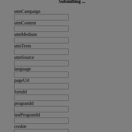
Submitting ...
utmCampaign
utmContent
utmMedium
utmTerm
utmSource
language
pageUrl
formId
programId
lastProgramId
cookie