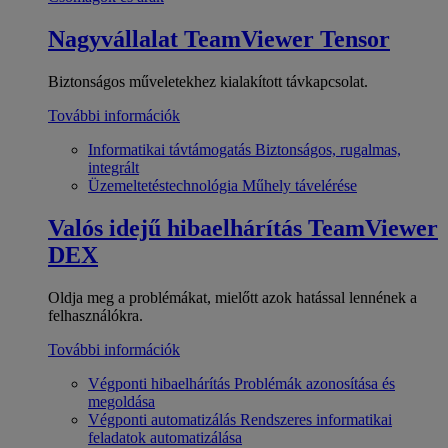
Nagyvállalat
TeamViewer Tensor
Biztonságos műveletekhez kialakított távkapcsolat.
További információk
Informatikai távtámogatás
Biztonságos, rugalmas,
integrált
Üzemeltetéstechnológia
Műhely távelérése
Valós idejű hibaelhárítás
TeamViewer
DEX
Oldja meg a problémákat, mielőtt azok hatással lennének a
felhasználókra.
További információk
Végponti hibaelhárítás
Problémák azonosítása és
megoldása
Végponti automatizálás
Rendszeres informatikai
feladatok automatizálása