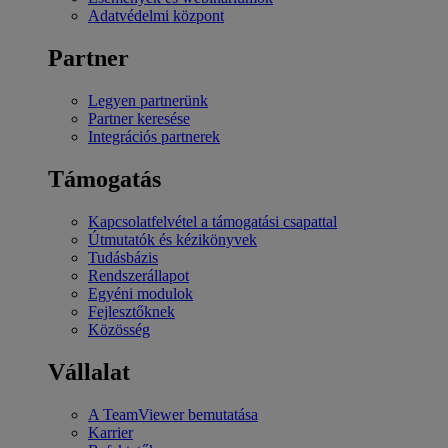
Adatvédelmi központ
Partner
Legyen partnerünk
Partner keresése
Integrációs partnerek
Támogatás
Kapcsolatfelvétel a támogatási csapattal
Útmutatók és kézikönyvek
Tudásbázis
Rendszerállapot
Egyéni modulok
Fejlesztőknek
Közösség
Vállalat
A TeamViewer bemutatása
Karrier