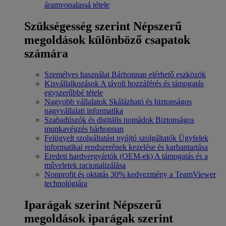
áramvonalassá tétele
Szükségesség szerint
Népszerű
megoldások különböző csapatok
számára
Személyes használat
Bárhonnan elérhető eszközök
Kisvállalkozások
A távoli hozzáférés és támogatás
egyszerűbbé tétele
Nagyobb vállalatok
Skálázható és biztonságos
nagyvállalati informatika
Szabadúszók és digitális nomádok
Biztonságos
munkavégzés bárhonnan
Felügyelt szolgáltatást nyújtó szolgáltatók
Ügyfelek
informatikai rendszerének kezelése és karbantartása
Eredeti hardvergyártók (OEM-ek)
A támogatás és a
műveletek racionalizálása
Nonprofit és oktatás
30% kedvezmény a TeamViewer
technológiára
Iparágak szerint
Népszerű
megoldások iparágak szerint