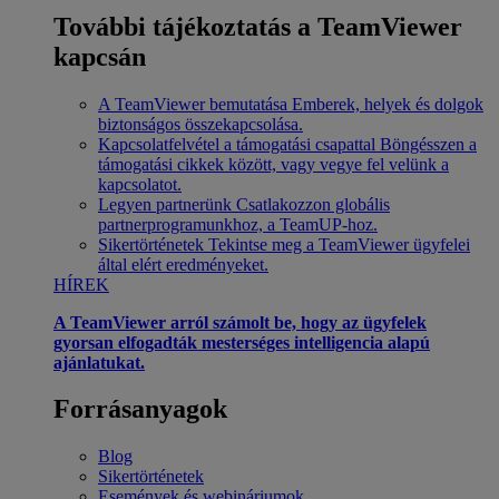
További tájékoztatás a TeamViewer
kapcsán
A TeamViewer bemutatása
Emberek, helyek és dolgok
biztonságos összekapcsolása.
Kapcsolatfelvétel a támogatási csapattal
Böngésszen a
támogatási cikkek között, vagy vegye fel velünk a
kapcsolatot.
Legyen partnerünk
Csatlakozzon globális
partnerprogramunkhoz, a TeamUP-hoz.
Sikertörténetek
Tekintse meg a TeamViewer ügyfelei
által elért eredményeket.
HÍREK
A TeamViewer arról számolt be, hogy az ügyfelek
gyorsan elfogadták mesterséges intelligencia alapú
ajánlatukat.
Forrásanyagok
Blog
Sikertörténetek
Események és webináriumok