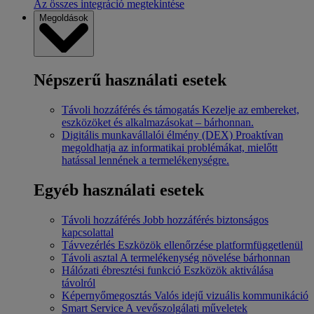
Az összes integráció megtekintése
Megoldások
Népszerű használati esetek
Távoli hozzáférés és támogatás
Kezelje az embereket,
eszközöket és alkalmazásokat – bárhonnan.
Digitális munkavállalói élmény (DEX)
Proaktívan
megoldhatja az informatikai problémákat, mielőtt
hatással lennének a termelékenységre.
Egyéb használati esetek
Távoli hozzáférés
Jobb hozzáférés biztonságos
kapcsolattal
Távvezérlés
Eszközök ellenőrzése platformfüggetlenül
Távoli asztal
A termelékenység növelése bárhonnan
Hálózati ébresztési funkció
Eszközök aktiválása
távolról
Képernyőmegosztás
Valós idejű vizuális kommunikáció
Smart Service
A vevőszolgálati műveletek