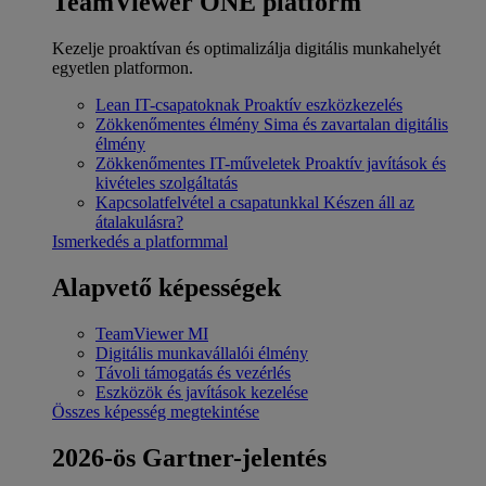
TeamViewer ONE platform
Kezelje proaktívan és optimalizálja digitális munkahelyét
egyetlen platformon.
Lean IT-csapatoknak
Proaktív eszközkezelés
Zökkenőmentes élmény
Sima és zavartalan digitális
élmény
Zökkenőmentes IT-műveletek
Proaktív javítások és
kivételes szolgáltatás
Kapcsolatfelvétel a csapatunkkal
Készen áll az
átalakulásra?
Ismerkedés a platformmal
Alapvető képességek
TeamViewer MI
Digitális munkavállalói élmény
Távoli támogatás és vezérlés
Eszközök és javítások kezelése
Összes képesség megtekintése
2026-ös Gartner-jelentés