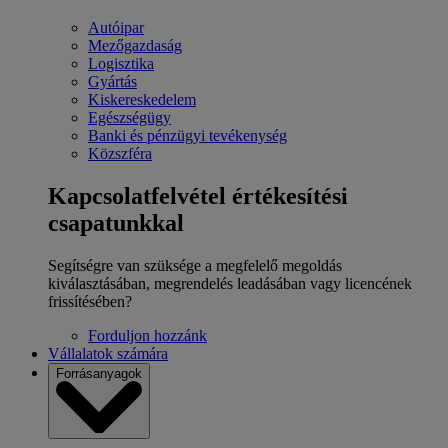
Autóipar
Mezőgazdaság
Logisztika
Gyártás
Kiskereskedelem
Egészségügy
Banki és pénzügyi tevékenység
Közszféra
Kapcsolatfelvétel értékesítési
csapatunkkal
Segítségre van szüksége a megfelelő megoldás
kiválasztásában, megrendelés leadásában vagy licencének
frissítésében?
Forduljon hozzánk
Vállalatok számára
Forrásanyagok