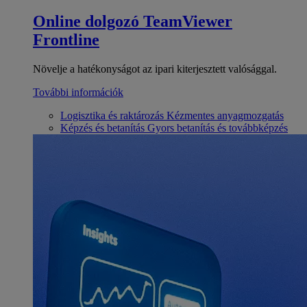
Online dolgozó
TeamViewer
Frontline
Növelje a hatékonyságot az ipari kiterjesztett valósággal.
További információk
Logisztika és raktározás
Kézmentes anyagmozgatás
Képzés és betanítás
Gyors betanítás és továbbképzés