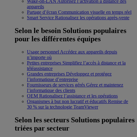
Wake-on-LAN
Autorisez l’activation à distance des
appareils
Partage d’écran
Communication visuelle en temps réel
Smart Service
Rationalisez les opérations après-vente
Selon le besoin
Solutions populaires
pour les différentes équipes
Usage personnel
Accédez aux appareils depuis
n’importe où
Petites entreprises
Simplifiez l’accès à distance et la
téléassistance
Grandes entreprises
Développez et protégez
l’informatique d’entreprise
Fournisseurs de services gérés
Gérez et maintenez
l’informatique des clients
OEM
Rationalisez l’assistance et les opérations
Organismes à but non lucratif et éducatifs
Remise de
30 % sur la technologie TeamViewer
Selon les secteurs
Solutions populaires
triées par secteur