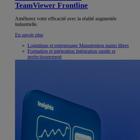
TeamViewer Frontline
Améliorez votre efficacité avec la réalité augmentée
industrielle.
En savoir plus
Logistique et entreposage
Manutention mains libres
Formation et intégration
Intégration rapide et
perfectionnement