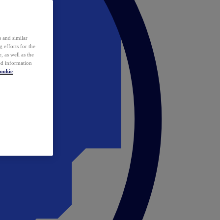
 and similar
 efforts for the
 as well as the
ed information
ookie