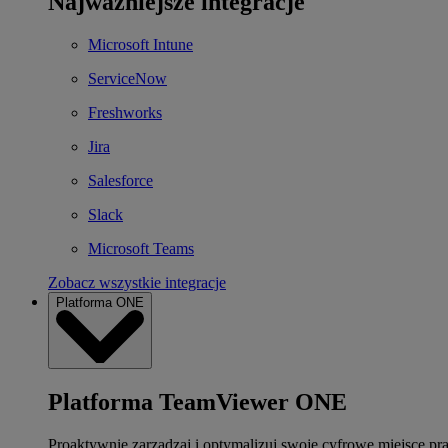
Najważniejsze integracje
Microsoft Intune
ServiceNow
Freshworks
Jira
Salesforce
Slack
Microsoft Teams
Zobacz wszystkie integracje
Platforma ONE
Platforma TeamViewer ONE
Proaktywnie zarządzaj i optymalizuj swoje cyfrowe miejsce pr