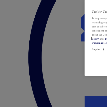
Cookie Co
To improve yo
technologies 
best possible
subsequent pr
about the Coo
Policy
and
P
Download T
Imprint