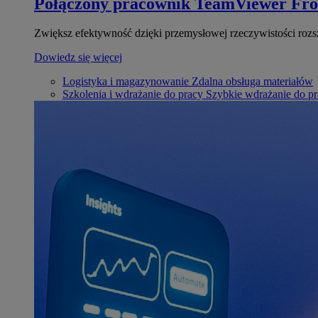
Połączony pracownik
TeamViewer Fro
Zwiększ efektywność dzięki przemysłowej rzeczywistości rozs
Dowiedz się więcej
Logistyka i magazynowanie
Zdalna obsługa materiałów
Szkolenia i wdrażanie do pracy
Szybkie wdrażanie do pra