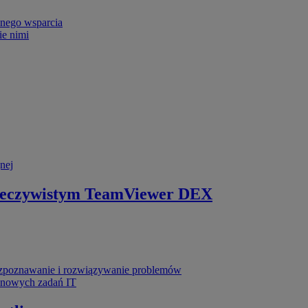
nego wsparcia
ie nimi
nej
zeczywistym
TeamViewer DEX
poznawanie i rozwiązywanie problemów
ynowych zadań IT