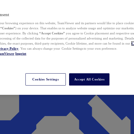
nsent
ur browsing experience on this website, TeamViewer and its partners would like to place cookies
(
“Cookies”
) on your device. That enables us to analyze website usage and optimize our marketing
 user experience. By clicking
“Accept Cookies”
you agree to Cookie placement and respective use,
ocessing of the collected data for the purposes of personalized advertising and marketing. Detail
kies, the exact purposes, third-party recipients, Cookie lifetime, and more can be found in our
C
rivacy Policy
. You can always change your Cookie Settings to your own preference.
eamViewer
Imprint
Cookies Settings
Accept All Cookies