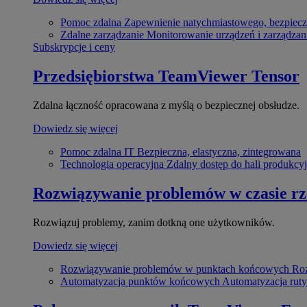
Pomoc zdalna
Zapewnienie natychmiastowego, bezpiecz
Zdalne zarządzanie
Monitorowanie urządzeń i zarządzan
Subskrypcje i ceny
Przedsiębiorstwa
TeamViewer Tensor
Zdalna łączność opracowana z myślą o bezpiecznej obsłudze.
Dowiedz się więcej
Pomoc zdalna IT
Bezpieczna, elastyczna, zintegrowana
Technologia operacyjna
Zdalny dostęp do hali produkcyj
Rozwiązywanie problemów w czasie r
Rozwiązuj problemy, zanim dotkną one użytkowników.
Dowiedz się więcej
Rozwiązywanie problemów w punktach końcowych
Roz
Automatyzacja punktów końcowych
Automatyzacja rut