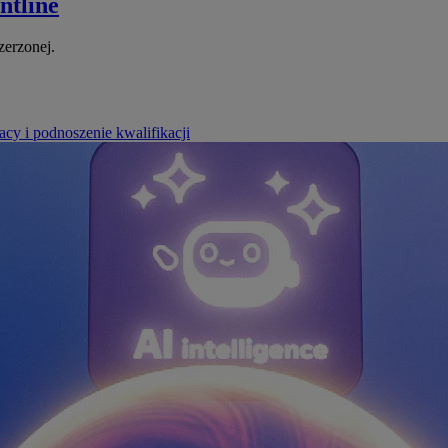
ntline
zerzonej.
cy i podnoszenie kwalifikacji