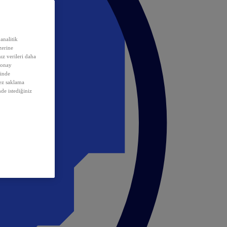
analitik
erine
ız verileri daha
 onay
inde
rez saklama
nde istediğiniz