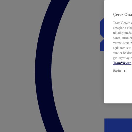
Çerez Ona
TeamViewer ve
amaçlarla ciha
tıkladığınızda
sonra, ürünle
vermektesiniz.
açıklanmıştır
süreler hakkın
gibi uyarlayın
TeamViewer 
Baskı