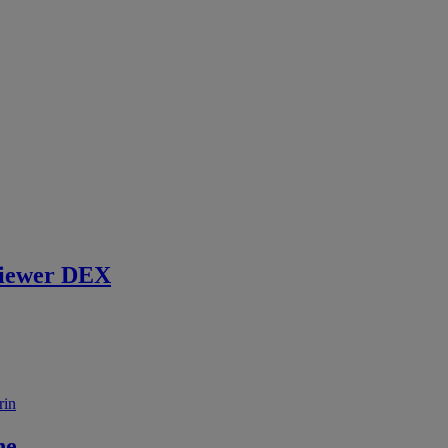
iewer DEX
rin
ne