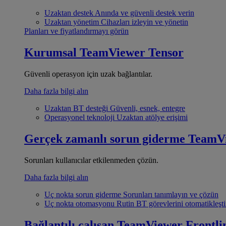
Uzaktan destek
Anında ve güvenli destek verin
Uzaktan yönetim
Cihazları izleyin ve yönetin
Planları ve fiyatlandırmayı görün
Kurumsal
TeamViewer Tensor
Güvenli operasyon için uzak bağlantılar.
Daha fazla bilgi alın
Uzaktan BT desteği
Güvenli, esnek, entegre
Operasyonel teknoloji
Uzaktan atölye erişimi
Gerçek zamanlı sorun giderme
TeamV
Sorunları kullanıcılar etkilenmeden çözün.
Daha fazla bilgi alın
Uç nokta sorun giderme
Sorunları tanımlayın ve çözün
Uç nokta otomasyonu
Rutin BT görevlerini otomatikleşti
Bağlantılı çalışan
TeamViewer Frontli