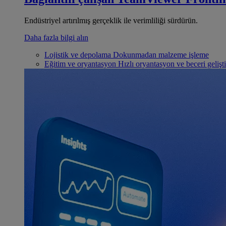
Endüstriyel artırılmış gerçeklik ile verimliliği sürdürün.
Daha fazla bilgi alın
Lojistik ve depolama
Dokunmadan malzeme işleme
Eğitim ve oryantasyon
Hızlı oryantasyon ve beceri gelişt