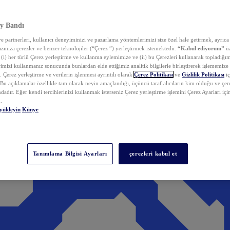
y Bandı
 partnerleri, kullanıcı deneyiminizi ve pazarlama yöntemlerimizi size özel hale getirmek, ayrıca 
zınıza çerezler ve benzer teknolojiler (“Çerez ”) yerleştirmek istemektedir.
“Kabul ediyorum”
üz
 (i) her türlü Çerez yerleştirme ve kullanma eylemimize ve (ii) bu Çerezleri kullanarak topladığım
rimizi kullanmanız sonucunda bunlardan elde ettiğimiz analitik bilgilerle birleştirerek işlememize
 Çerez yerleştirme ve verilerin işlenmesi ayrıntılı olarak
Çerez Politikası
ve
Gizlilik Politikası
iç
. Bu açıklamalar özellikle tam olarak neyin amaçlandığı, üçüncü taraf alıcıların kim olduğu ve çe
dadır. Eğer kendi tercihlerinizi kullanmak isterseniz Çerez yerleştirme işlemini Çerez Ayarları içi
.
yükleyin
Künye
Tanımlama Bilgisi Ayarları
çerezleri kabul et