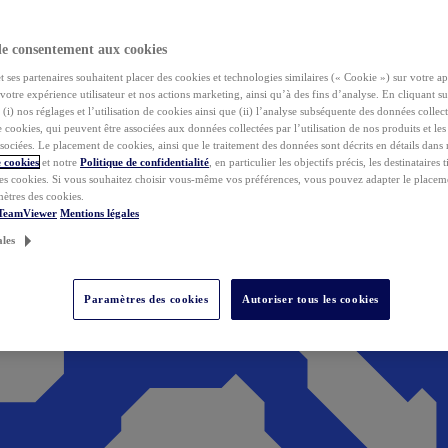
de consentement aux cookies
ses partenaires souhaitent placer des cookies et technologies similaires (« Cookie ») sur votre ap
votre expérience utilisateur et nos actions marketing, ainsi qu’à des fins d’analyse. En cliquant s
(i) nos réglages et l’utilisation de cookies ainsi que (ii) l’analyse subséquente des données collect
de cookies, qui peuvent être associées aux données collectées par l’utilisation de nos produits et le
sociées. Le placement de cookies, ainsi que le traitement des données sont décrits en détails dans
 cookies
et notre
Politique de confidentialité
, en particulier les objectifs précis, les destinataires t
es cookies. Si vous souhaitez choisir vous-même vos préférences, vous pouvez adapter le placem
mètres des cookies.
 TeamViewer
Mentions légales
ales
Paramètres des cookies
Autoriser tous les cookies