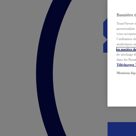
Bannière 
TeamViewer et 
personnaliser 
vous acceptez 
l’utilisation 
analytiques as
en matière de
de stockage d
dans les Para
Téléchargez
Mentions lég