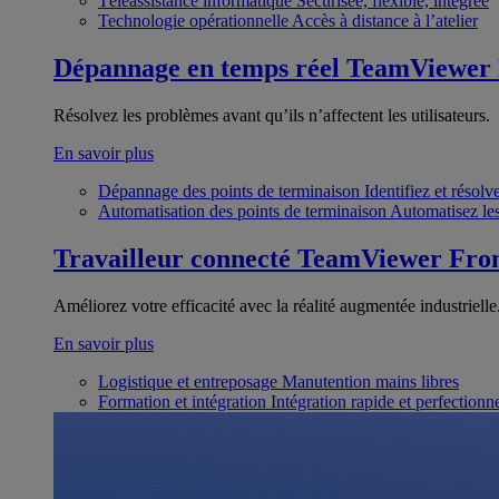
Téléassistance informatique
Sécurisée, flexible, intégrée
Technologie opérationnelle
Accès à distance à l’atelier
Dépannage en temps réel
TeamViewer
Résolvez les problèmes avant qu’ils n’affectent les utilisateurs.
En savoir plus
Dépannage des points de terminaison
Identifiez et résol
Automatisation des points de terminaison
Automatisez les
Travailleur connecté
TeamViewer Fron
Améliorez votre efficacité avec la réalité augmentée industrielle
En savoir plus
Logistique et entreposage
Manutention mains libres
Formation et intégration
Intégration rapide et perfection