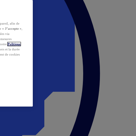
pareil, afin de
ur
« J’accepte »
,
ées via
s mesures
 notre
Politique
iers et la durée
ent de cookies