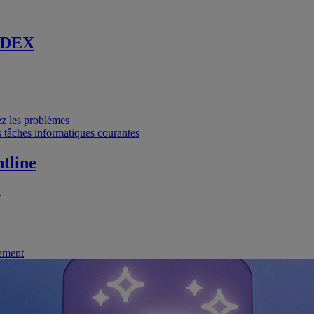
 DEX
vez les problèmes
 tâches informatiques courantes
tline
.
nement