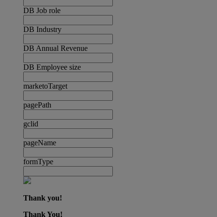
DB Job role
DB Industry
DB Annual Revenue
DB Employee size
marketoTarget
pagePath
gclid
pageName
formType
Thank you!
Thank You!