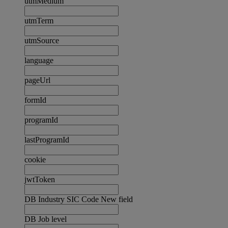
utmMedium
utmTerm
utmSource
language
pageUrl
formId
programId
lastProgramId
cookie
jwtToken
DB Industry SIC Code New field
DB Job level