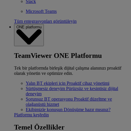
Slack
Microsoft Teams
Tüm entegrasyonları görüntüleyin
ONE platformu
TeamViewer ONE Platformu
Tek bir platformda birleşik dijital çalışma alanınızı proaktif
olarak yönetin ve optimize edin.
Yalın BT ekipleri için
Proaktif cihaz yönetimi
Sürtüşmesiz deneyim
Pürüzsüz ve kesintisiz dijital
deneyim
Sorunsuz BT operasyonu
Proaktif düzeltme ve
olağanüstü hizmet
Ekibimizle konuşun
Dönüşüme hazır mısınız?
Platformu keşfedin
Temel Özellikler