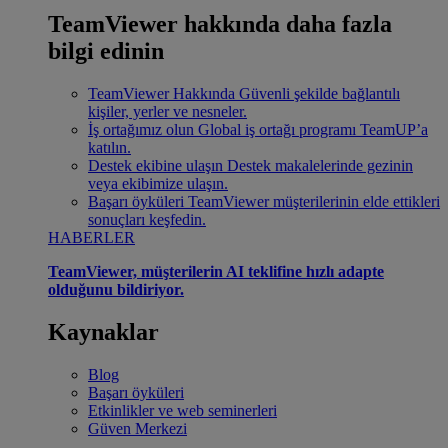
TeamViewer hakkında daha fazla
bilgi edinin
TeamViewer Hakkında
Güvenli şekilde bağlantılı
kişiler, yerler ve nesneler.
İş ortağımız olun
Global iş ortağı programı TeamUP’a
katılın.
Destek ekibine ulaşın
Destek makalelerinde gezinin
veya ekibimize ulaşın.
Başarı öyküleri
TeamViewer müşterilerinin elde ettikleri
sonuçları keşfedin.
HABERLER
TeamViewer, müşterilerin AI teklifine hızlı adapte
olduğunu bildiriyor.
Kaynaklar
Blog
Başarı öyküleri
Etkinlikler ve web seminerleri
Güven Merkezi