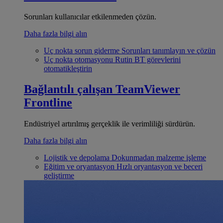
Sorunları kullanıcılar etkilenmeden çözün.
Daha fazla bilgi alın
Uç nokta sorun giderme
Sorunları tanımlayın ve çözün
Uç nokta otomasyonu
Rutin BT görevlerini
otomatikleştirin
Bağlantılı çalışan
TeamViewer
Frontline
Endüstriyel artırılmış gerçeklik ile verimliliği sürdürün.
Daha fazla bilgi alın
Lojistik ve depolama
Dokunmadan malzeme işleme
Eğitim ve oryantasyon
Hızlı oryantasyon ve beceri
geliştirme