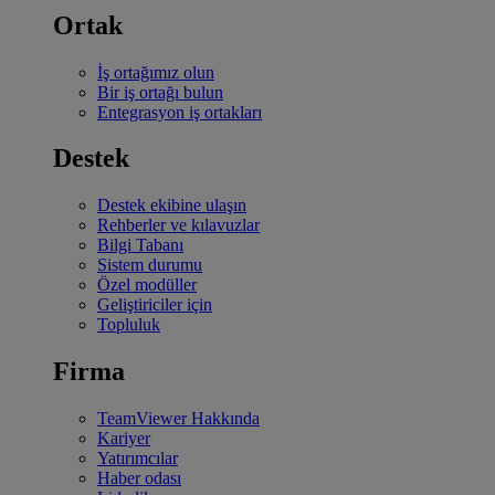
Ortak
İş ortağımız olun
Bir iş ortağı bulun
Entegrasyon iş ortakları
Destek
Destek ekibine ulaşın
Rehberler ve kılavuzlar
Bilgi Tabanı
Sistem durumu
Özel modüller
Geliştiriciler için
Topluluk
Firma
TeamViewer Hakkında
Kariyer
Yatırımcılar
Haber odası