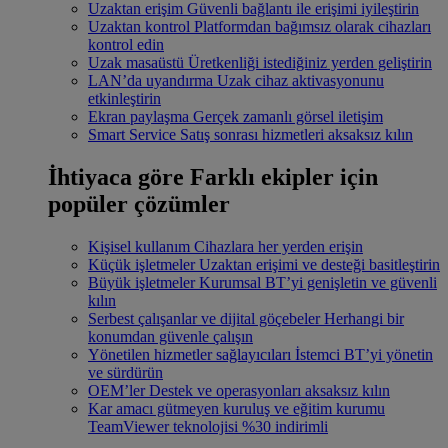
Uzaktan erişim
Güvenli bağlantı ile erişimi iyileştirin
Uzaktan kontrol
Platformdan bağımsız olarak cihazları
kontrol edin
Uzak masaüstü
Üretkenliği istediğiniz yerden geliştirin
LAN’da uyandırma
Uzak cihaz aktivasyonunu
etkinleştirin
Ekran paylaşma
Gerçek zamanlı görsel iletişim
Smart Service
Satış sonrası hizmetleri aksaksız kılın
İhtiyaca göre
Farklı ekipler için
popüler çözümler
Kişisel kullanım
Cihazlara her yerden erişin
Küçük işletmeler
Uzaktan erişimi ve desteği basitleştirin
Büyük işletmeler
Kurumsal BT’yi genişletin ve güvenli
kılın
Serbest çalışanlar ve dijital göçebeler
Herhangi bir
konumdan güvenle çalışın
Yönetilen hizmetler sağlayıcıları
İstemci BT’yi yönetin
ve sürdürün
OEM’ler
Destek ve operasyonları aksaksız kılın
Kar amacı gütmeyen kuruluş ve eğitim kurumu
TeamViewer teknolojisi %30 indirimli