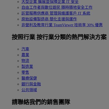
大型企業
擴展並保障企業 IT 安全
自由工作者與數位遊民
隨時隨地安全工作
託管服務供應商
管理與維護客戶 IT 系統
原始設備製造商
簡化支援與運作
非營利及教育行業
TeamViewer 技術享 30% 優惠
按照行業
按行業分類的熱門解決方案
汽車
農業
物流
製造業
零售
醫療保健
銀行與金融
公共領域
請聯絡我們的銷售團隊