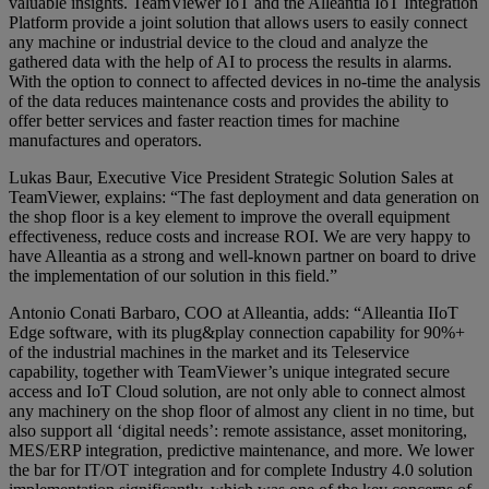
valuable insights. TeamViewer IoT and the Alleantia IoT Integration
Platform provide a joint solution that allows users to easily connect
any machine or industrial device to the cloud and analyze the
gathered data with the help of AI to process the results in alarms.
With the option to connect to affected devices in no-time the analysis
of the data reduces maintenance costs and provides the ability to
offer better services and faster reaction times for machine
manufactures and operators.
Lukas Baur, Executive Vice President Strategic Solution Sales at
TeamViewer, explains: “The fast deployment and data generation on
the shop floor is a key element to improve the overall equipment
effectiveness, reduce costs and increase ROI. We are very happy to
have Alleantia as a strong and well-known partner on board to drive
the implementation of our solution in this field.”
Antonio Conati Barbaro, COO at Alleantia, adds: “Alleantia IIoT
Edge software, with its plug&play connection capability for 90%+
of the industrial machines in the market and its Teleservice
capability, together with TeamViewer’s unique integrated secure
access and IoT Cloud solution, are not only able to connect almost
any machinery on the shop floor of almost any client in no time, but
also support all ‘digital needs’: remote assistance, asset monitoring,
MES/ERP integration, predictive maintenance, and more. We lower
the bar for IT/OT integration and for complete Industry 4.0 solution