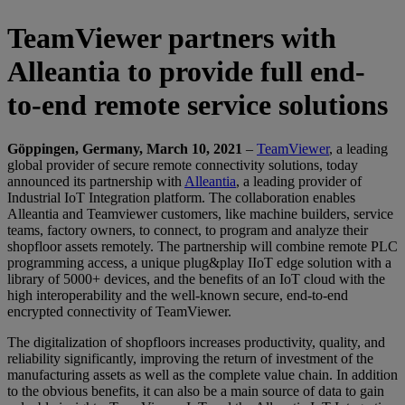
TeamViewer partners with
Alleantia to provide full end-
to-end remote service solutions
Göppingen, Germany, March 10, 2021
–
TeamViewer
, a leading
global provider of secure remote connectivity solutions, today
announced its partnership with
Alleantia
, a leading provider of
Industrial IoT Integration platform. The collaboration enables
Alleantia and Teamviewer customers, like machine builders, service
teams, factory owners, to connect, to program and analyze their
shopfloor assets remotely. The partnership will combine remote PLC
programming access, a unique plug&play IIoT edge solution with a
library of 5000+ devices, and the benefits of an IoT cloud with the
high interoperability and the well-known secure, end-to-end
encrypted connectivity of TeamViewer.
The digitalization of shopfloors increases productivity, quality, and
reliability significantly, improving the return of investment of the
manufacturing assets as well as the complete value chain. In addition
to the obvious benefits, it can also be a main source of data to gain