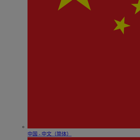
中国 - 中⽂（简体）