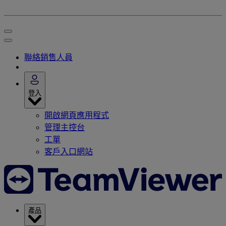
聯絡銷售人員
登入
開啟網頁應用程式
管理主控台
工單
客戶入口網站
產品