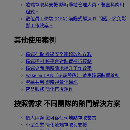
遠端存取與支援
隨時隨地管理人員、裝置與應用
程式。
數位員工體驗 (DEX)
前瞻式解決 IT 問題，避免影
響工作效率。
其他使用案例
遠端存取
透過安全連線改進存取
遠端控制
跨平台對裝置進行控制
遠端桌面
隨時隨地提升工作效率
Wake-on-LAN（遠端喚醒）
啟用遠端裝置啟動
螢幕共用
即時視覺化通訊
智慧服務
簡化售後運作
按照需求
不同團隊的熱門解決方案
個人用途
您可從任何地點存取裝置
小型企業
簡化遠端存取與支援