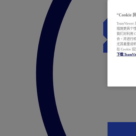
“Cooki
TeamVie
措施更具个
我们对利用 
合，并进行
尤其着重说明
在 Cookie
下载 TeamVi