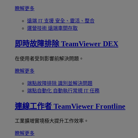
瞭解更多
遠端 IT 支援
安全、靈活、整合
運營技術
遠端車間存取
即時故障排除
TeamViewer DEX
在使用者受到影響前解決問題。
瞭解更多
端點故障排除
識別並解決問題
端點自動化
自動執行常規 IT 任務
連線工作者
TeamViewer Frontline
工業擴增實境極大提升工作效率。
瞭解更多