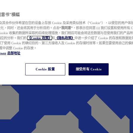
e 同意书”横幅
wer 及其合作伙伴希望在您的设备上存放 Cookie 及采用类似技术（“Cookie”），以使您的用
性化，同时，还会将其用于分析目的。点击
“我同意”
，即表示您同意 (i) 我们设置和使用所有 Cook
Cookie 收集的数据所采取的后续处理措施，我们稍后可能会将这些数据与您使用我们的产品
相应的分析。我们的
《Cookie 政策》
和
《隐私政策》
中进一步介绍了 Cookie 的存放和数据
了使用 Cookie 的确切目的、第三方接收人及 Cookie 的存储时效等。如果您要使用自己的
 设置中调整 Cookie 的存放。
ewer
总部地址
Cookie 設置
接受所有 Cookie