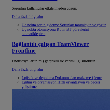
Sorunları kullanıcılar etkilenmeden çözün.
Daha fazla bilgi alın
Uç nokta sorun giderme
Sorunları tanımlayın ve çözün
Uç nokta otomasyonu
Rutin BT görevlerini
otomatikleştirin
Bağlantılı çalışan
TeamViewer
Frontline
Endüstriyel artırılmış gerçeklik ile verimliliği sürdürün.
Daha fazla bilgi alın
Lojistik ve depolama
Dokunmadan malzeme işleme
Eğitim ve oryantasyon
Hızlı oryantasyon ve beceri
geliştirme