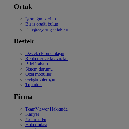
Ortak
İş ortağımız olun
Bir iş ortağı bulun
Entegrasyon iş ortakları
Destek
Destek ekibine ulaşın
Rehberler ve kılavuzlar
Bilgi Tabanı
Sistem durumu
Özel modüller
Geliştiriciler için
Topluluk
Firma
TeamViewer Hakkında
Kariyer
Yatırımcılar
Haber odası