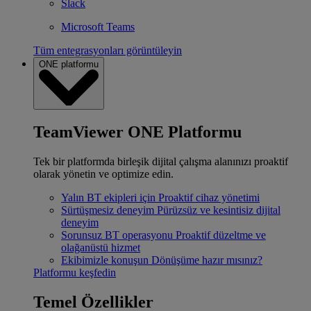
Slack
Microsoft Teams
Tüm entegrasyonları görüntüleyin
ONE platformu
TeamViewer ONE Platformu
Tek bir platformda birleşik dijital çalışma alanınızı proaktif
olarak yönetin ve optimize edin.
Yalın BT ekipleri için
Proaktif cihaz yönetimi
Sürtüşmesiz deneyim
Pürüzsüz ve kesintisiz dijital
deneyim
Sorunsuz BT operasyonu
Proaktif düzeltme ve
olağanüstü hizmet
Ekibimizle konuşun
Dönüşüme hazır mısınız?
Platformu keşfedin
Temel Özellikler