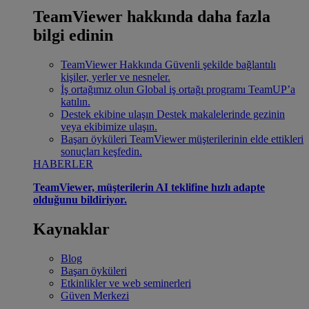
TeamViewer hakkında daha fazla
bilgi edinin
TeamViewer Hakkında
Güvenli şekilde bağlantılı
kişiler, yerler ve nesneler.
İş ortağımız olun
Global iş ortağı programı TeamUP’a
katılın.
Destek ekibine ulaşın
Destek makalelerinde gezinin
veya ekibimize ulaşın.
Başarı öyküleri
TeamViewer müşterilerinin elde ettikleri
sonuçları keşfedin.
HABERLER
TeamViewer, müşterilerin AI teklifine hızlı adapte
olduğunu bildiriyor.
Kaynaklar
Blog
Başarı öyküleri
Etkinlikler ve web seminerleri
Güven Merkezi