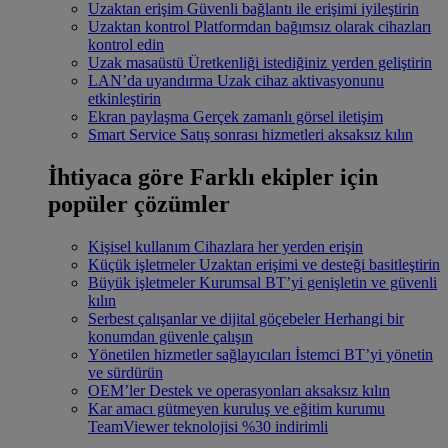
Uzaktan erişim
Güvenli bağlantı ile erişimi iyileştirin
Uzaktan kontrol
Platformdan bağımsız olarak cihazları
kontrol edin
Uzak masaüstü
Üretkenliği istediğiniz yerden geliştirin
LAN’da uyandırma
Uzak cihaz aktivasyonunu
etkinleştirin
Ekran paylaşma
Gerçek zamanlı görsel iletişim
Smart Service
Satış sonrası hizmetleri aksaksız kılın
İhtiyaca göre
Farklı ekipler için
popüler çözümler
Kişisel kullanım
Cihazlara her yerden erişin
Küçük işletmeler
Uzaktan erişimi ve desteği basitleştirin
Büyük işletmeler
Kurumsal BT’yi genişletin ve güvenli
kılın
Serbest çalışanlar ve dijital göçebeler
Herhangi bir
konumdan güvenle çalışın
Yönetilen hizmetler sağlayıcıları
İstemci BT’yi yönetin
ve sürdürün
OEM’ler
Destek ve operasyonları aksaksız kılın
Kar amacı gütmeyen kuruluş ve eğitim kurumu
TeamViewer teknolojisi %30 indirimli