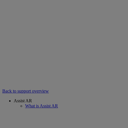
Back to support overview
Assist AR
What is Assist AR