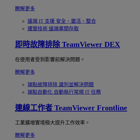
瞭解更多
遠端 IT 支援
安全、靈活、整合
運營技術
遠端車間存取
即時故障排除
TeamViewer DEX
在使用者受到影響前解決問題。
瞭解更多
端點故障排除
識別並解決問題
端點自動化
自動執行常規 IT 任務
連線工作者
TeamViewer Frontline
工業擴增實境極大提升工作效率。
瞭解更多