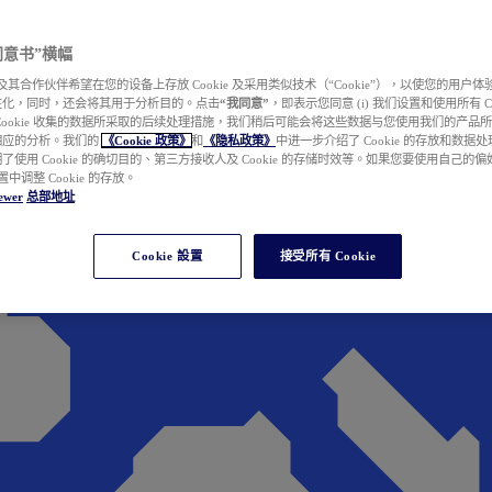
e 同意书”横幅
wer 及其合作伙伴希望在您的设备上存放 Cookie 及采用类似技术（“Cookie”），以使您的用
性化，同时，还会将其用于分析目的。点击
“我同意”
，即表示您同意 (i) 我们设置和使用所有 Cook
Cookie 收集的数据所采取的后续处理措施，我们稍后可能会将这些数据与您使用我们的产品
相应的分析。我们的
《Cookie 政策》
和
《隐私政策》
中进一步介绍了 Cookie 的存放和数据
了使用 Cookie 的确切目的、第三方接收人及 Cookie 的存储时效等。如果您要使用自己的
 设置中调整 Cookie 的存放。
ewer
总部地址
Cookie 設置
接受所有 Cookie