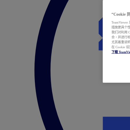
“Cooki
TeamVie
措施更具个
我们对利用 
合，并进行
尤其着重说明
在 Cookie
下载 TeamVi