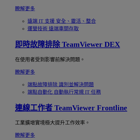
瞭解更多
遠端 IT 支援
安全、靈活、整合
運營技術
遠端車間存取
即時故障排除
TeamViewer DEX
在使用者受到影響前解決問題。
瞭解更多
端點故障排除
識別並解決問題
端點自動化
自動執行常規 IT 任務
連線工作者
TeamViewer Frontline
工業擴增實境極大提升工作效率。
瞭解更多