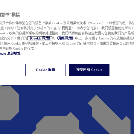
e 同意书”横幅
wer 及其合作伙伴希望在您的设备上存放 Cookie 及采用类似技术（“Cookie”），以使您的用
性化，同时，还会将其用于分析目的。点击
“我同意”
，即表示您同意 (i) 我们设置和使用所有 Cook
Cookie 收集的数据所采取的后续处理措施，我们稍后可能会将这些数据与您使用我们的产品
相应的分析。我们的
《Cookie 政策》
和
《隐私政策》
中进一步介绍了 Cookie 的存放和数据
了使用 Cookie 的确切目的、第三方接收人及 Cookie 的存储时效等。如果您要使用自己的
 设置中调整 Cookie 的存放。
ewer
总部地址
Cookie 設置
接受所有 Cookie