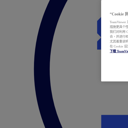
“Cooki
TeamVie
措施更具个
我们对利用 
合，并进行
尤其着重说明
在 Cookie
下载 TeamVi