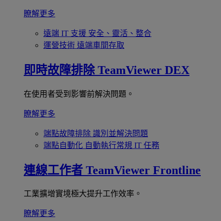
瞭解更多
遠端 IT 支援
安全、靈活、整合
運營技術
遠端車間存取
即時故障排除
TeamViewer DEX
在使用者受到影響前解決問題。
瞭解更多
端點故障排除
識別並解決問題
端點自動化
自動執行常規 IT 任務
連線工作者
TeamViewer Frontline
工業擴增實境極大提升工作效率。
瞭解更多