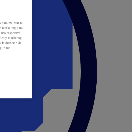
o para mejorar tu
de marketing para
y uso respectivo
cios y marketing
y la duración de
egún tus