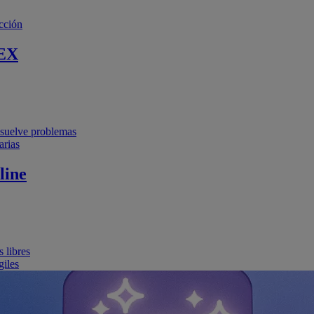
cción
EX
resuelve problemas
arias
line
 libres
giles