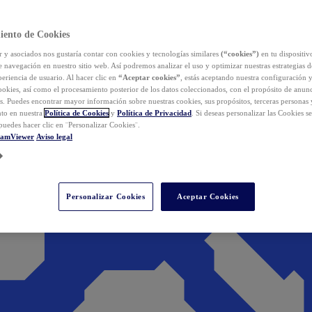
iento de Cookies
y asociados nos gustaría contar con cookies y tecnologías similares
(“cookies”)
en tu dispositiv
e navegación en nuestro sitio web. Así podremos analizar el uso y optimizar nuestras estrategias 
eriencia de usuario. Al hacer clic en
“Aceptar cookies”
, estás aceptando nuestra configuración 
cookies, así como el procesamiento posterior de los datos coleccionados, con el propósito de anun
s. Puedes encontrar mayor información sobre nuestras cookies, sus propósitos, terceras personas 
to en nuestra
Política de Cookies
y
Política de Privacidad
. Si deseas personalizar las Cookies s
puedes hacer clic en ¨Personalizar Cookies¨.
eamViewer
Aviso legal
Personalizar Cookies
Aceptar Cookies