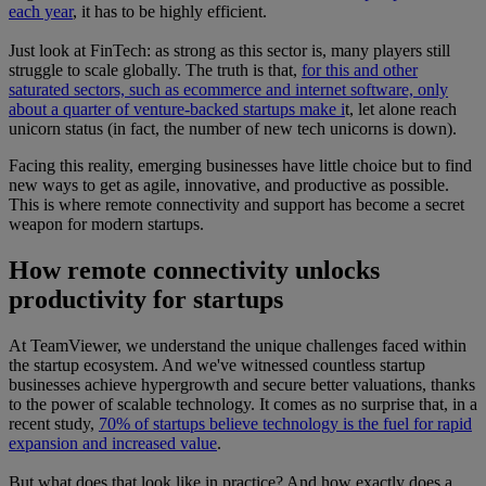
each year
, it has to be highly efficient.
Just look at FinTech: as strong as this sector is, many players still
struggle to scale globally. The truth is that,
for this and other
saturated sectors, such as ecommerce and internet software, only
about a quarter of venture-backed startups make i
t, let alone reach
unicorn status (in fact, the number of new tech unicorns is down).
Facing this reality, emerging businesses have little choice but to find
new ways to get as agile, innovative, and productive as possible.
This is where remote connectivity and support has become a secret
weapon for modern startups.
How remote connectivity unlocks
productivity for startups
At TeamViewer, we understand the unique challenges faced within
the startup ecosystem. And we've witnessed countless startup
businesses achieve hypergrowth and secure better valuations, thanks
to the power of scalable technology. It comes as no surprise that, in a
recent study,
70% of startups believe technology is the fuel for rapid
expansion and increased value
.
But what does that look like in practice? And how exactly does a