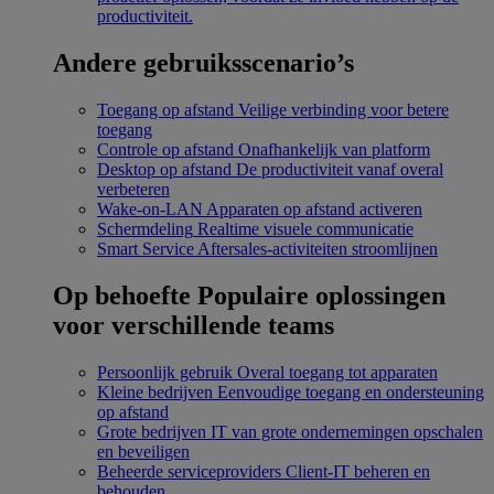
productiviteit.
Andere gebruiksscenario’s
Toegang op afstand
Veilige verbinding voor betere
toegang
Controle op afstand
Onafhankelijk van platform
Desktop op afstand
De productiviteit vanaf overal
verbeteren
Wake-on-LAN
Apparaten op afstand activeren
Schermdeling
Realtime visuele communicatie
Smart Service
Aftersales-activiteiten stroomlijnen
Op behoefte
Populaire oplossingen
voor verschillende teams
Persoonlijk gebruik
Overal toegang tot apparaten
Kleine bedrijven
Eenvoudige toegang en ondersteuning
op afstand
Grote bedrijven
IT van grote ondernemingen opschalen
en beveiligen
Beheerde serviceproviders
Client-IT beheren en
behouden