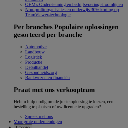
OEM's
Ondersteuning en bedrijfsvoering stroomlijnen
Non-profitorganisaties en onderwijs
30% korting op
TeamViewer-technologie
Per branches
Populaire oplossingen
gesorteerd per branche
Automotive
Landbouw
Logistiek
Productie
Detailhandel
Gezondheidszorg
Bankwezen en financiën
Praat met ons verkoopteam
Hebt u hulp nodig om de juiste oplossing te kiezen, een
bestelling te plaatsen of uw licentie te upgraden?
Spreek met ons
Voor grote ondernemingen
Bronnen