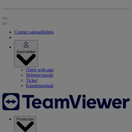
Contact salesafdeling
Aanmelden
Open web-app
Beheerconsole
Ticket
Klantenportaal
Producten