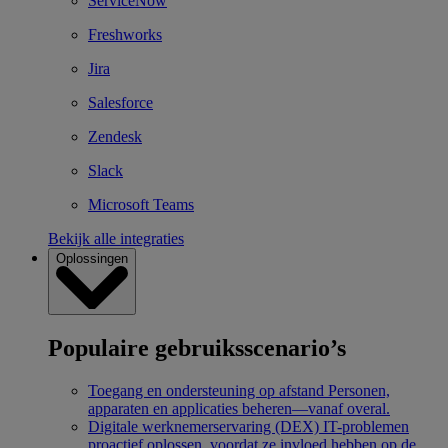
ServiceNow
Freshworks
Jira
Salesforce
Zendesk
Slack
Microsoft Teams
Bekijk alle integraties
Oplossingen
Populaire gebruiksscenario’s
Toegang en ondersteuning op afstand
Personen,
apparaten en applicaties beheren—vanaf overal.
Digitale werknemerservaring (DEX)
IT-problemen
proactief oplossen, voordat ze invloed hebben op de