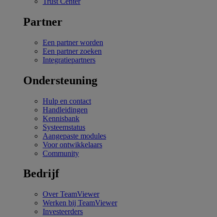
Trust Center
Partner
Een partner worden
Een partner zoeken
Integratiepartners
Ondersteuning
Hulp en contact
Handleidingen
Kennisbank
Systeemstatus
Aangepaste modules
Voor ontwikkelaars
Community
Bedrijf
Over TeamViewer
Werken bij TeamViewer
Investeerders