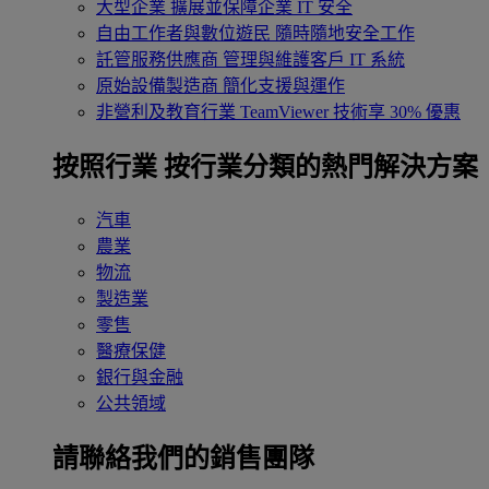
大型企業
擴展並保障企業 IT 安全
自由工作者與數位遊民
隨時隨地安全工作
託管服務供應商
管理與維護客戶 IT 系統
原始設備製造商
簡化支援與運作
非營利及教育行業
TeamViewer 技術享 30% 優惠
按照行業
按行業分類的熱門解決方案
汽車
農業
物流
製造業
零售
醫療保健
銀行與金融
公共領域
請聯絡我們的銷售團隊