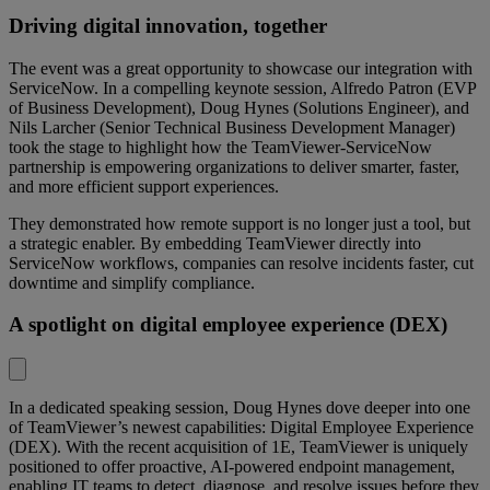
Driving digital innovation, together
The event was a great opportunity to showcase our integration with
ServiceNow. In a compelling keynote session, Alfredo Patron (EVP
of Business Development), Doug Hynes (Solutions Engineer), and
Nils Larcher (Senior Technical Business Development Manager)
took the stage to highlight how the TeamViewer-ServiceNow
partnership is empowering organizations to deliver smarter, faster,
and more efficient support experiences.
They demonstrated how remote support is no longer just a tool, but
a strategic enabler. By embedding TeamViewer directly into
ServiceNow workflows, companies can resolve incidents faster, cut
downtime and simplify compliance.
A spotlight on digital employee experience (DEX)
In a dedicated speaking session, Doug Hynes dove deeper into one
of TeamViewer’s newest capabilities: Digital Employee Experience
(DEX). With the recent acquisition of 1E, TeamViewer is uniquely
positioned to offer proactive, AI-powered endpoint management,
enabling IT teams to detect, diagnose, and resolve issues before they