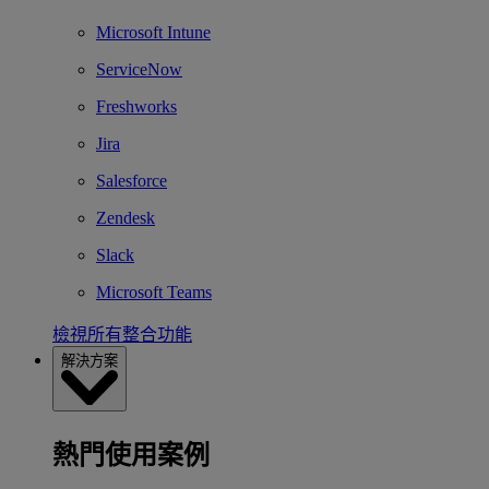
Microsoft Intune
ServiceNow
Freshworks
Jira
Salesforce
Zendesk
Slack
Microsoft Teams
檢視所有整合功能
解決方案
熱門使用案例