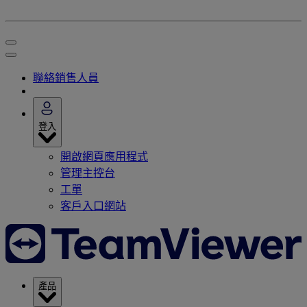
聯絡銷售人員
登入
開啟網頁應用程式
管理主控台
工單
客戶入口網站
產品