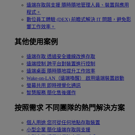
遠端存取與支援
隨時隨地管理人員、裝置與應用
程式。
數位員工體驗 (DEX)
前瞻式解決 IT 問題，避免影
響工作效率。
其他使用案例
遠端存取
透過安全連線改進存取
遠端控制
跨平台對裝置進行控制
遠端桌面
隨時隨地提升工作效率
Wake-on-LAN（遠端喚醒）
啟用遠端裝置啟動
螢幕共用
即時視覺化通訊
智慧服務
簡化售後運作
按照需求
不同團隊的熱門解決方案
個人用途
您可從任何地點存取裝置
小型企業
簡化遠端存取與支援