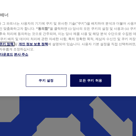
 배너
wer와 그 파트너는 사용자의 기기에 쿠키 및 유사한 기술("쿠키")을 배치하여 분석과 더불어 사용
개인 맞춤화하고자 합니다.
“동의함”
을 클릭하면 (i) 당사의 모든 쿠키의 설정 및 사용과 (ii) 
후속 처리에 동의하는 것으로 간주되며, 이는 당사 제품 사용 및 해당 분석 수단으로 수집된 
 쿠키 배치 및 데이터 처리에 관한 자세한 사항, 특히 정확한 목적, 제삼자 수신인 및 쿠키 저장
쿠키 정책
및
개인 정보 보호 정책
에 설명되어 있습니다. 사용자 기본 설정을 직접 선택하려면
 자유롭게 조정하십시오.
er 다운로드
본사 주소
쿠키 설정
모든 쿠키 허용