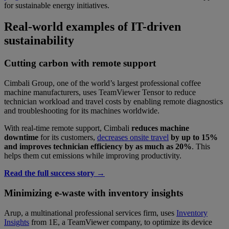
for sustainable energy initiatives.
Real-world examples of IT-driven
sustainability
Cutting carbon with remote support
Cimbali Group, one of the world’s largest professional coffee
machine manufacturers, uses TeamViewer Tensor to reduce
technician workload and travel costs by enabling remote diagnostics
and troubleshooting for its machines worldwide.
With real-time remote support, Cimbali
reduces machine
downtime
for its customers,
decreases onsite travel
by up to 15%
and improves technician efficiency by as much as 20%
. This
helps them cut emissions while improving productivity.
Read the full success story →
Minimizing e-waste with inventory insights
Arup, a multinational professional services firm, uses
Inventory
Insights
from 1E, a TeamViewer company, to optimize its device