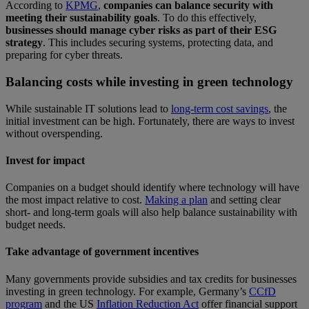
According to
KPMG
,
companies can balance security with
meeting their sustainability goals
. To do this effectively,
businesses should manage cyber risks as part of their ESG
strategy
. This includes securing systems, protecting data, and
preparing for cyber threats.
Balancing costs while investing in green technology
While sustainable IT solutions lead to
long-term cost savings
, the
initial investment can be high. Fortunately, there are ways to invest
without overspending.
Invest for impact
Companies on a budget should identify where technology will have
the most impact relative to cost.
Making a plan
and setting clear
short- and long-term goals will also help balance sustainability with
budget needs.
Take advantage of government incentives
Many governments provide subsidies and tax credits for businesses
investing in green technology. For example, Germany’s
CCfD
program
and the US
Inflation Reduction Act
offer financial support