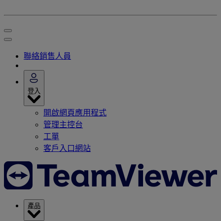
聯絡銷售人員
登入
開啟網頁應用程式
管理主控台
工單
客戶入口網站
產品