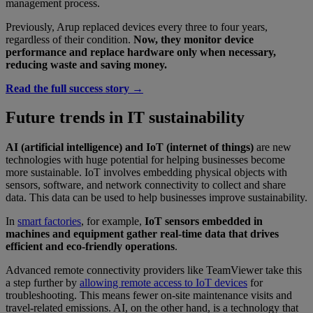
management process.
Previously, Arup replaced devices every three to four years,
regardless of their condition.
Now, they monitor device
performance and replace hardware only when necessary,
reducing waste and saving money.
Read the full success story
→
Future trends in IT sustainability
AI (artificial intelligence) and IoT (internet of things)
are new
technologies with huge potential for helping businesses become
more sustainable.
IoT involves embedding physical objects with
sensors, software, and network connectivity to collect and share
data. This data can be used to help businesses improve sustainability.
In
smart factories
, for example,
IoT sensors embedded in
machines and equipment gather real-time data that drives
efficient and eco-friendly operations
.
Advanced remote connectivity providers like TeamViewer take this
a step further by
allowing remote access to IoT devices
for
troubleshooting. This means fewer on-site maintenance visits and
travel-related emissions. AI, on the other hand, is a technology that