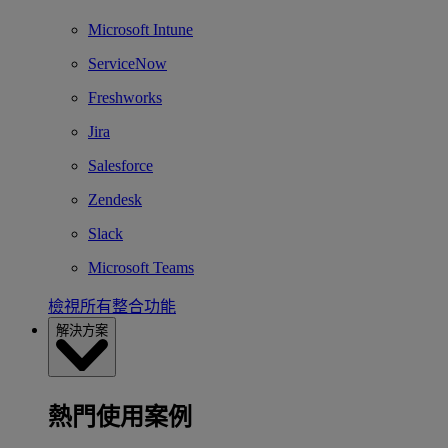
Microsoft Intune
ServiceNow
Freshworks
Jira
Salesforce
Zendesk
Slack
Microsoft Teams
檢視所有整合功能
解決方案
熱門使用案例