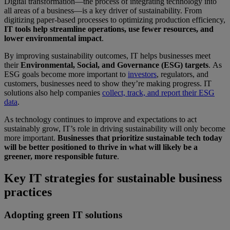
Digital transformation—the process of integrating technology into
all areas of a business—is a key driver of sustainability. From
digitizing paper-based processes to optimizing production efficiency,
IT tools help streamline operations, use fewer resources, and
lower environmental impact
.
By improving sustainability outcomes, IT helps businesses meet
their
Environmental, Social, and Governance (ESG) targets
.
As
ESG goals become more important to
investors
,
regulators, and
customers, businesses need to show they’re making progress. IT
solutions also help companies
collect, track, and report their ESG
data
.
As technology continues to improve and expectations to act
sustainably grow, IT’s role in driving sustainability will only become
more important.
Businesses that prioritize sustainable tech today
will be better positioned to thrive in what will likely be a
greener, more responsible future
.
Key IT strategies for sustainable business
practices
Adopting green IT solutions