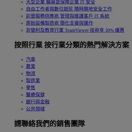
大型企業
擴展並保障企業 IT 安全
自由工作者與數位遊民
隨時隨地安全工作
託管服務供應商
管理與維護客戶 IT 系統
原始設備製造商
簡化支援與運作
非營利及教育行業
TeamViewer 技術享 30% 優惠
按照行業
按行業分類的熱門解決方案
汽車
農業
物流
製造業
零售
醫療保健
銀行與金融
公共領域
請聯絡我們的銷售團隊