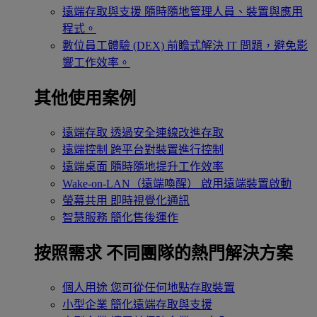
遠端存取與支援
隨時隨地管理人員、裝置與應用
程式。
數位員工體驗 (DEX)
前瞻式解決 IT 問題，避免影
響工作效率。
其他使用案例
遠端存取
透過安全連線改進存取
遠端控制
跨平台對裝置進行控制
遠端桌面
隨時隨地提升工作效率
Wake-on-LAN（遠端喚醒）
啟用遠端裝置啟動
螢幕共用
即時視覺化通訊
智慧服務
簡化售後運作
按照需求
不同團隊的熱門解決方案
個人用途
您可從任何地點存取裝置
小型企業
簡化遠端存取與支援