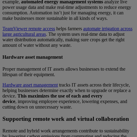
example,
automated energy management systems
analyze live
power usage data and make real-time adjustments to reduce energy
consumption. Automation isn’t just for managing energy, it can
make businesses more sustainable in all kinds of ways.
TeamViewer remote access
helps farmers
automate irrigation across
large agricultural areas
. The system uses real-time data to adjust
water distribution automatically, making sure crops get the right
amount of water without any waste.
Hardware asset management
Proper management of IT assets allows businesses to extend the
lifespan of their equipment.
Hardware asset management
tracks IT assets across their lifecycle,
helping businesses determine exactly when to upgrade or replace a
device.
This maximizes the use of each and every
device
, improving employee experience, lowering expenses, and
cutting down on unnecessary waste.
Supporting remote work and virtual collaboration
Remote and hybrid work arrangements contribute to sustainability
by lowering carbon emissions from commuting and reducing the