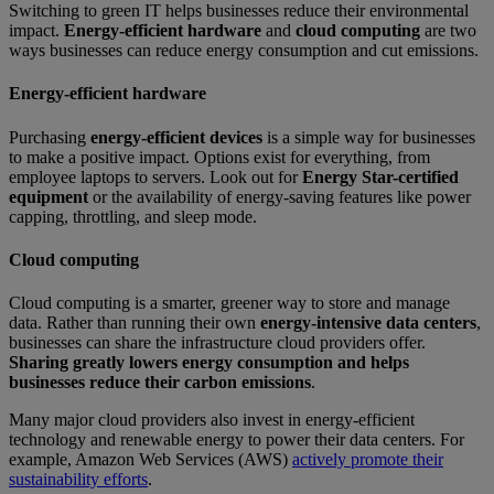
Switching to green IT helps businesses reduce their environmental
impact.
Energy-efficient hardware
and
cloud computing
are two
ways businesses can reduce energy consumption and cut emissions.
Energy-efficient hardware
Purchasing
energy-efficient devices
is a simple way for businesses
to make a positive impact. Options exist for everything, from
employee laptops to servers. Look out for
Energy Star-certified
equipment
or the availability of energy-saving features like power
capping, throttling, and sleep mode.
Cloud computing
Cloud computing is a smarter, greener way to store and manage
data. Rather than running their own
energy-intensive data centers
,
businesses can share the infrastructure cloud providers offer.
Sharing greatly lowers energy consumption and helps
businesses reduce their carbon emissions
.
Many major cloud providers also invest in energy-efficient
technology and renewable energy to power their data centers. For
example, Amazon Web Services (AWS)
actively promote their
sustainability efforts
.