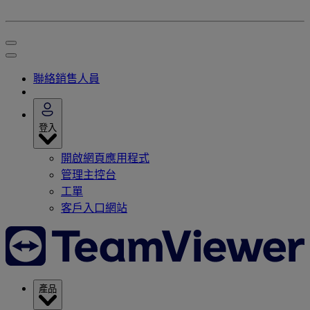
聯絡銷售人員
登入
開啟網頁應用程式
管理主控台
工單
客戶入口網站
產品