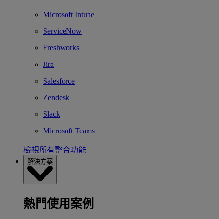
Microsoft Intune
ServiceNow
Freshworks
Jira
Salesforce
Zendesk
Slack
Microsoft Teams
檢視所有整合功能
解決方案
熱門使用案例