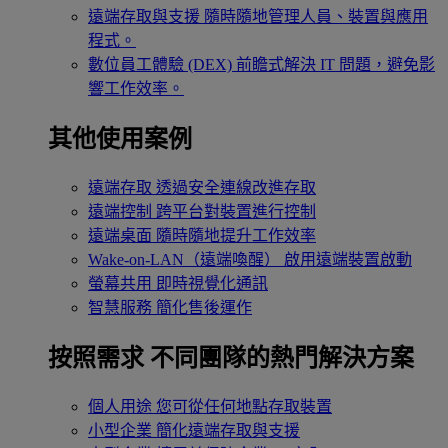
遠端存取與支援
隨時隨地管理人員、裝置與應用
程式。
數位員工體驗 (DEX)
前瞻式解決 IT 問題，避免影
響工作效率。
其他使用案例
遠端存取
透過安全連線改進存取
遠端控制
跨平台對裝置進行控制
遠端桌面
隨時隨地提升工作效率
Wake-on-LAN（遠端喚醒）
啟用遠端裝置啟動
螢幕共用
即時視覺化通訊
智慧服務
簡化售後運作
按照需求
不同團隊的熱門解決方案
個人用途
您可從任何地點存取裝置
小型企業
簡化遠端存取與支援