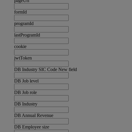
pageUrl
formId
programId
lastProgramId
cookie
jwtToken
DB Industry SIC Code New field
DB Job level
DB Job role
DB Industry
DB Annual Revenue
DB Employee size