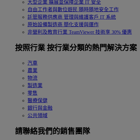
大型企業
擴展並保障企業 IT 安全
自由工作者與數位遊民
隨時隨地安全工作
託管服務供應商
管理與維護客戶 IT 系統
原始設備製造商
簡化支援與運作
非營利及教育行業
TeamViewer 技術享 30% 優惠
按照行業
按行業分類的熱門解決方案
汽車
農業
物流
製造業
零售
醫療保健
銀行與金融
公共領域
請聯絡我們的銷售團隊