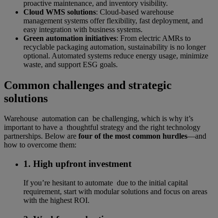
proactive maintenance, and inventory visibility.
Cloud WMS solutions
: Cloud-based warehouse
management systems offer flexibility, fast deployment, and
easy integration with business systems.
Green automation initiatives
: From electric AMRs to
recyclable packaging automation, sustainability is no longer
optional. Automated systems reduce energy usage, minimize
waste, and support ESG goals.
Common challenges and strategic
solutions
Warehouse automation can be challenging, which is why it’s
important to have a thoughtful strategy and the right technology
partnerships. Below are
four of the most common hurdles
—and
how to overcome them:
1. High upfront investment
If you’re hesitant to automate due to the initial capital
requirement, start with modular solutions and focus on areas
with the highest ROI.