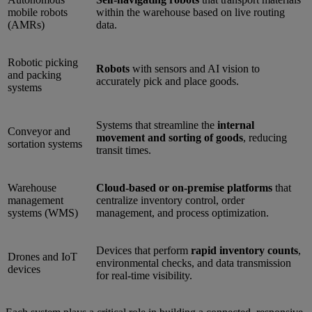
mobile robots
within the warehouse based on live routing
(AMRs)
data.
Robotic picking
Robots
with sensors and AI vision to
and packing
accurately pick and place goods.
systems
Systems that streamline the
internal
Conveyor and
movement and sorting of goods
, reducing
sortation systems
transit times.
Warehouse
Cloud-based or on-premise platforms
that
management
centralize inventory control, order
systems (WMS)
management, and process optimization.
Devices that perform
rapid inventory counts
,
Drones and IoT
environmental checks, and data transmission
devices
for real-time visibility.