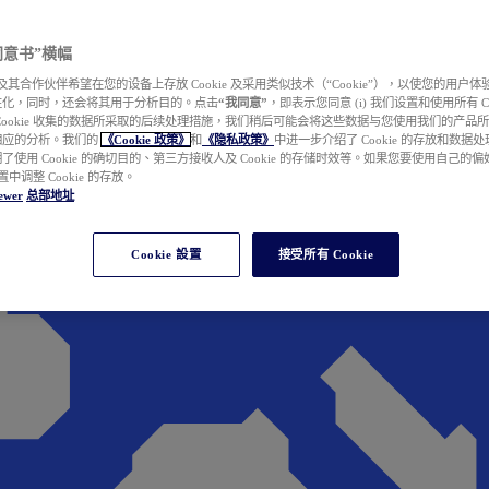
e 同意书”横幅
wer 及其合作伙伴希望在您的设备上存放 Cookie 及采用类似技术（“Cookie”），以使您的用
性化，同时，还会将其用于分析目的。点击
“我同意”
，即表示您同意 (i) 我们设置和使用所有 Cook
Cookie 收集的数据所采取的后续处理措施，我们稍后可能会将这些数据与您使用我们的产品
相应的分析。我们的
《Cookie 政策》
和
《隐私政策》
中进一步介绍了 Cookie 的存放和数据
了使用 Cookie 的确切目的、第三方接收人及 Cookie 的存储时效等。如果您要使用自己的
 设置中调整 Cookie 的存放。
ewer
总部地址
Cookie 設置
接受所有 Cookie