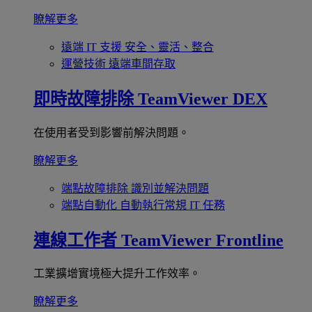
瞭解更多
遠端 IT 支援
安全、靈活、整合
運營技術
遠端車間存取
即時故障排除
TeamViewer DEX
在使用者受到影響前解決問題。
瞭解更多
端點故障排除
識別並解決問題
端點自動化
自動執行常規 IT 任務
連線工作者
TeamViewer Frontline
工業擴增實境極大提升工作效率。
瞭解更多