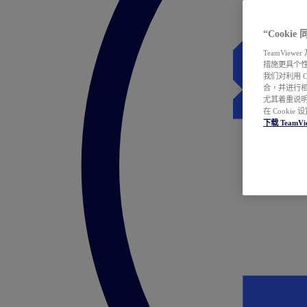
“Cooki
TeamVie
措施更具个
我们对利用 
合，并进行
尤其着重说明
在 Cookie
下载 TeamVi