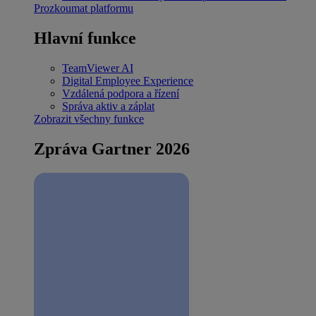
Prozkoumat platformu
Hlavní funkce
TeamViewer AI
Digital Employee Experience
Vzdálená podpora a řízení
Správa aktiv a záplat
Zobrazit všechny funkce
Zpráva Gartner 2026