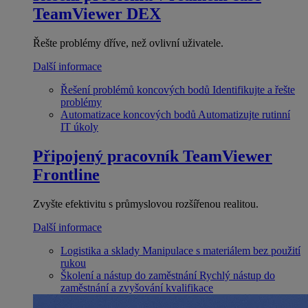
TeamViewer DEX
Řešte problémy dříve, než ovlivní uživatele.
Další informace
Řešení problémů koncových bodů
Identifikujte a řešte
problémy
Automatizace koncových bodů
Automatizujte rutinní
IT úkoly
Připojený pracovník
TeamViewer
Frontline
Zvyšte efektivitu s průmyslovou rozšířenou realitou.
Další informace
Logistika a sklady
Manipulace s materiálem bez použití
rukou
Školení a nástup do zaměstnání
Rychlý nástup do
zaměstnání a zvyšování kvalifikace