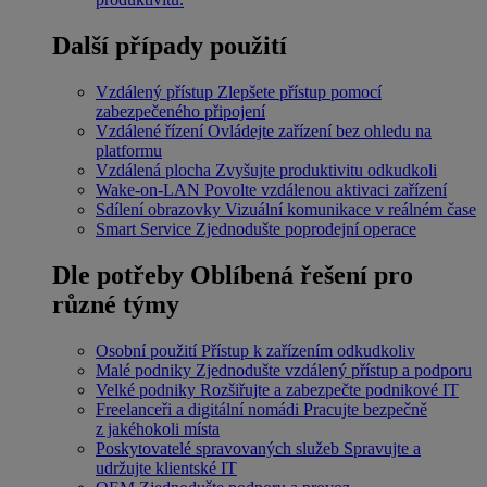
Další případy použití
Vzdálený přístup
Zlepšete přístup pomocí
zabezpečeného připojení
Vzdálené řízení
Ovládejte zařízení bez ohledu na
platformu
Vzdálená plocha
Zvyšujte produktivitu odkudkoli
Wake-on-LAN
Povolte vzdálenou aktivaci zařízení
Sdílení obrazovky
Vizuální komunikace v reálném čase
Smart Service
Zjednodušte poprodejní operace
Dle potřeby
Oblíbená řešení pro
různé týmy
Osobní použití
Přístup k zařízením odkudkoliv
Malé podniky
Zjednodušte vzdálený přístup a podporu
Velké podniky
Rozšiřujte a zabezpečte podnikové IT
Freelanceři a digitální nomádi
Pracujte bezpečně
z jakéhokoli místa
Poskytovatelé spravovaných služeb
Spravujte a
udržujte klientské IT