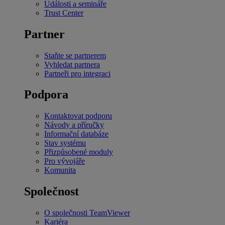
Události a semináře
Trust Center
Partner
Staňte se partnerem
Vyhledat partnera
Partneři pro integraci
Podpora
Kontaktovat podporu
Návody a příručky
Informační databáze
Stav systému
Přizpůsobené moduly
Pro vývojáře
Komunita
Společnost
O společnosti TeamViewer
Kariéra