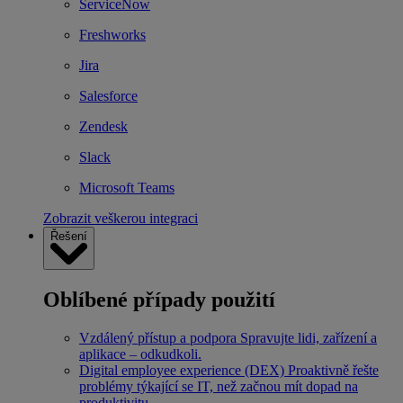
ServiceNow
Freshworks
Jira
Salesforce
Zendesk
Slack
Microsoft Teams
Zobrazit veškerou integraci
Řešení
Oblíbené případy použití
Vzdálený přístup a podpora
Spravujte lidi, zařízení a
aplikace – odkudkoli.
Digital employee experience (DEX)
Proaktivně řešte
problémy týkající se IT, než začnou mít dopad na
produktivitu.