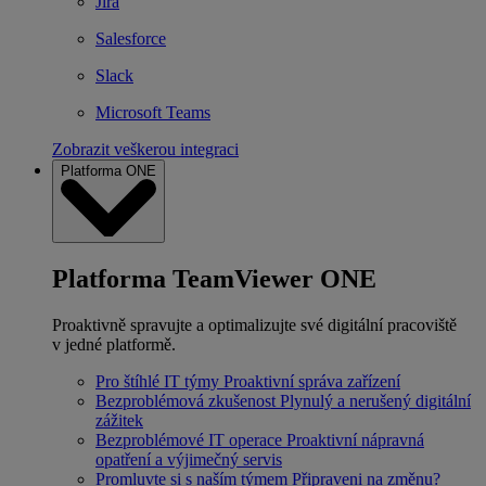
Jira
Salesforce
Slack
Microsoft Teams
Zobrazit veškerou integraci
Platforma ONE
Platforma TeamViewer ONE
Proaktivně spravujte a optimalizujte své digitální pracoviště
v jedné platformě.
Pro štíhlé IT týmy
Proaktivní správa zařízení
Bezproblémová zkušenost
Plynulý a nerušený digitální
zážitek
Bezproblémové IT operace
Proaktivní nápravná
opatření a výjimečný servis
Promluvte si s naším týmem
Připraveni na změnu?