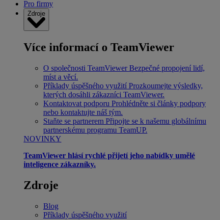
Pro firmy
Zdroje
Více informací o TeamViewer
O společnosti TeamViewer
Bezpečné propojení lidí,
míst a věcí.
Příklady úspěšného využití
Prozkoumejte výsledky,
kterých dosáhli zákazníci TeamViewer.
Kontaktovat podporu
Prohlédněte si články podpory
nebo kontaktujte náš tým.
Staňte se partnerem
Připojte se k našemu globálnímu
partnerskému programu TeamUP.
NOVINKY
TeamViewer hlásí rychlé přijetí jeho nabídky umělé
inteligence zákazníky.
Zdroje
Blog
Příklady úspěšného využití