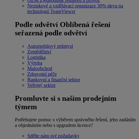
OEM
Zjednodušte podporu a provoz
Neziskové a vzdělávací organizace
30% sleva na
technologii TeamViewer
Podle odvětví
Oblíbená řešení
seřazená podle odvětví
Automobilový průmysl
Zemědělství
Logistika
Výroba
Maloobchod
Zdravotní péče
Bankovní a finanční sektor
Veřejný sektor
Promluvte si s naším prodejním
týmem
Potřebujete pomoc s výběrem správného řešení, jeho zadáním
a objednáním nebo s upgradem licence?
Sdělte nám své požadavky