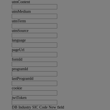
utmContent
utmMedium
utmTerm
utmSource
language
pageUrl
formId
programId
lastProgramId
cookie
jwtToken
DB Industry SIC Code New field