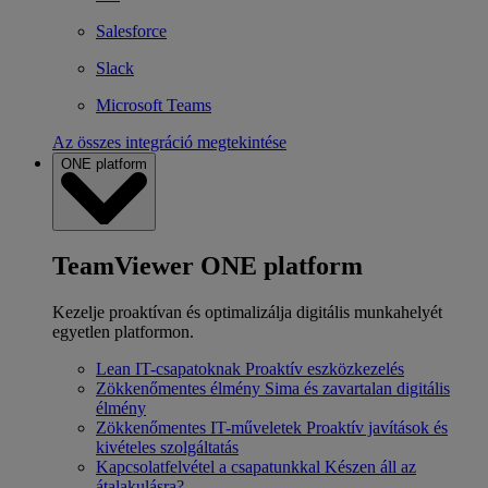
Salesforce
Slack
Microsoft Teams
Az összes integráció megtekintése
ONE platform
TeamViewer ONE platform
Kezelje proaktívan és optimalizálja digitális munkahelyét
egyetlen platformon.
Lean IT-csapatoknak
Proaktív eszközkezelés
Zökkenőmentes élmény
Sima és zavartalan digitális
élmény
Zökkenőmentes IT-műveletek
Proaktív javítások és
kivételes szolgáltatás
Kapcsolatfelvétel a csapatunkkal
Készen áll az
átalakulásra?