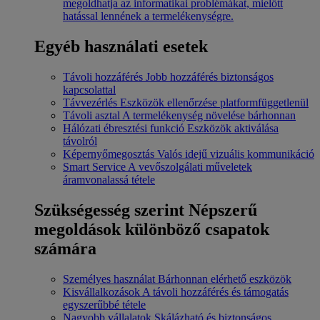
megoldhatja az informatikai problémákat, mielőtt
hatással lennének a termelékenységre.
Egyéb használati esetek
Távoli hozzáférés
Jobb hozzáférés biztonságos
kapcsolattal
Távvezérlés
Eszközök ellenőrzése platformfüggetlenül
Távoli asztal
A termelékenység növelése bárhonnan
Hálózati ébresztési funkció
Eszközök aktiválása
távolról
Képernyőmegosztás
Valós idejű vizuális kommunikáció
Smart Service
A vevőszolgálati műveletek
áramvonalassá tétele
Szükségesség szerint
Népszerű
megoldások különböző csapatok
számára
Személyes használat
Bárhonnan elérhető eszközök
Kisvállalkozások
A távoli hozzáférés és támogatás
egyszerűbbé tétele
Nagyobb vállalatok
Skálázható és biztonságos