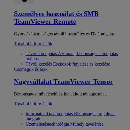
Személyes használat és SMB
TeamViewer Remote
Gyors és biztonságos távoli hozzáférés és IT-támogatás.
További információk
Távoli támogatás
Azonnali, biztonságos támogatás
nyújtása
Távoli kezelés
Eszközök figyelése és kezelése
Csomagok és árak
Nagyvállalat
TeamViewer Tensor
Biztonságos műveletekhez kialakított távkapcsolat.
További információk
Informatikai távtámogatás
Biztonságos, rugalmas,
integrált
Üzemeltetéstechnológia
Műhely távelérése