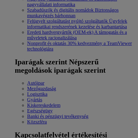
nagyvállalati informatika
Szabadúszók és digitális nomádok
Biztonságos
munkavégzés bárhonnan
Felügyelt szolgáltatást nyújtó szolgáltatók
Ügyfelek
informatikai rendszerének kezelése és karbantartása
Eredeti hardvergyártók (OEM-ek)
A támogatás és a
műveletek racionalizálása
Nonprofit és oktatás
30% kedvezmény a TeamViewer
technológiára
Iparágak szerint
Népszerű
megoldások iparágak szerint
Autóipar
Mezőgazdaság
Logisztika
Gyártás
Kiskereskedelem
Egészségügy
Banki és pénzügyi tevékenység
Közszféra
Kapcsolatfelvétel értékesítési