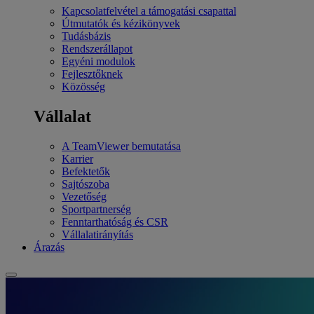
Kapcsolatfelvétel a támogatási csapattal
Útmutatók és kézikönyvek
Tudásbázis
Rendszerállapot
Egyéni modulok
Fejlesztőknek
Közösség
Vállalat
A TeamViewer bemutatása
Karrier
Befektetők
Sajtószoba
Vezetőség
Sportpartnerség
Fenntarthatóság és CSR
Vállalatirányítás
Árazás