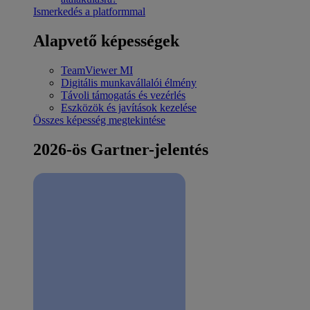
Ismerkedés a platformmal
Alapvető képességek
TeamViewer MI
Digitális munkavállalói élmény
Távoli támogatás és vezérlés
Eszközök és javítások kezelése
Összes képesség megtekintése
2026-ös Gartner-jelentés