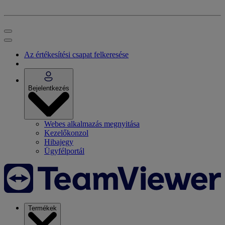
Az értékesítési csapat felkeresése
Bejelentkezés
Webes alkalmazás megnyitása
Kezelőkonzol
Hibajegy
Ügyfélportál
Termékek