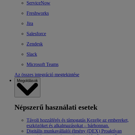
ServiceNow
Freshworks
Jira
Salesforce
Zendesk
Slack
Microsoft Teams
Az összes integráció megtekintése
Megoldások
Népszerű használati esetek
Távoli hozzáférés és támogatás
Kezelje az embereket,
eszközöket és alkalmazásokat – bárhonnan.
Digitális munkavállalói élmény (DEX)
Proaktívan