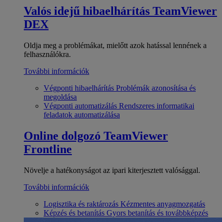
Valós idejű hibaelhárítás
TeamViewer
DEX
Oldja meg a problémákat, mielőtt azok hatással lennének a
felhasználókra.
További információk
Végponti hibaelhárítás
Problémák azonosítása és
megoldása
Végponti automatizálás
Rendszeres informatikai
feladatok automatizálása
Online dolgozó
TeamViewer
Frontline
Növelje a hatékonyságot az ipari kiterjesztett valósággal.
További információk
Logisztika és raktározás
Kézmentes anyagmozgatás
Képzés és betanítás
Gyors betanítás és továbbképzés