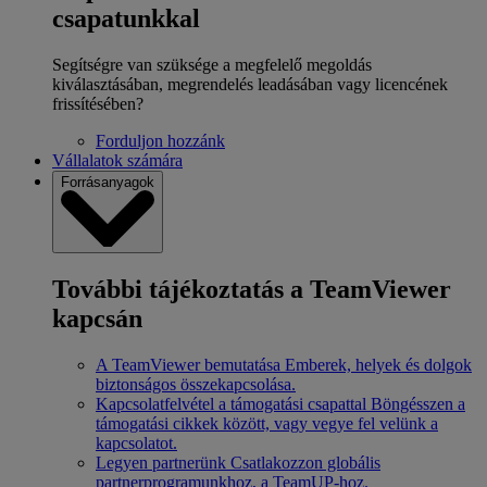
csapatunkkal
Segítségre van szüksége a megfelelő megoldás
kiválasztásában, megrendelés leadásában vagy licencének
frissítésében?
Forduljon hozzánk
Vállalatok számára
Forrásanyagok
További tájékoztatás a TeamViewer
kapcsán
A TeamViewer bemutatása
Emberek, helyek és dolgok
biztonságos összekapcsolása.
Kapcsolatfelvétel a támogatási csapattal
Böngésszen a
támogatási cikkek között, vagy vegye fel velünk a
kapcsolatot.
Legyen partnerünk
Csatlakozzon globális
partnerprogramunkhoz, a TeamUP-hoz.