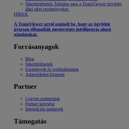
Sikertörténetek
Tekintse meg a TeamViewer ügyfelei
által elért eredményeket.
HÍREK
A TeamViewer arról számolt be, hogy az ügyfelek
gyorsan elfogadták mesterséges intelligencia alapú
ajánlatukat.
Forrásanyagok
Blog
Sikertörténetek
Események és webináriumok
Adatvédelmi központ
Partner
Legyen partnerünk
Partner keresése
Integrációs partnerek
Támogatás