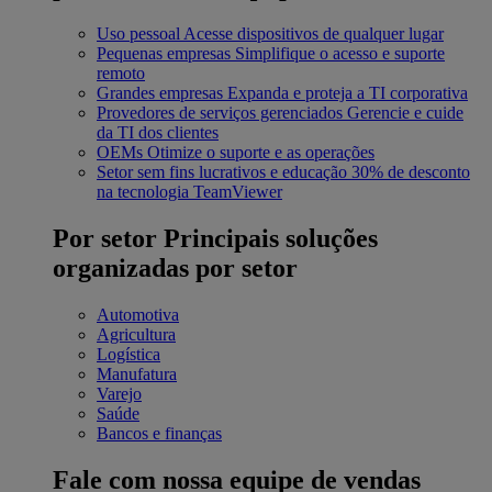
Uso pessoal
Acesse dispositivos de qualquer lugar
Pequenas empresas
Simplifique o acesso e suporte
remoto
Grandes empresas
Expanda e proteja a TI corporativa
Provedores de serviços gerenciados
Gerencie e cuide
da TI dos clientes
OEMs
Otimize o suporte e as operações
Setor sem fins lucrativos e educação
30% de desconto
na tecnologia TeamViewer
Por setor
Principais soluções
organizadas por setor
Automotiva
Agricultura
Logística
Manufatura
Varejo
Saúde
Bancos e finanças
Fale com nossa equipe de vendas