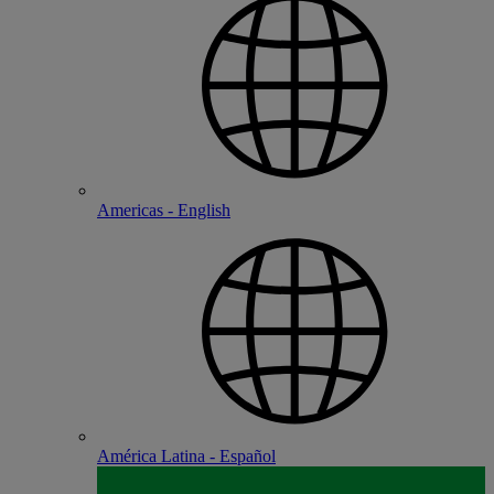
Americas - English
América Latina - Español