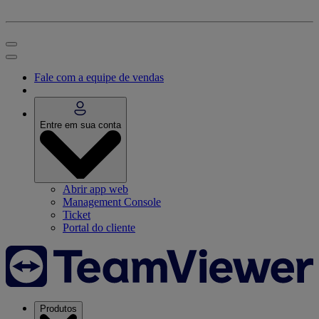
Fale com a equipe de vendas
Entre em sua conta
Abrir app web
Management Console
Ticket
Portal do cliente
Produtos