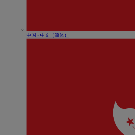
中国 - 中⽂（简体）