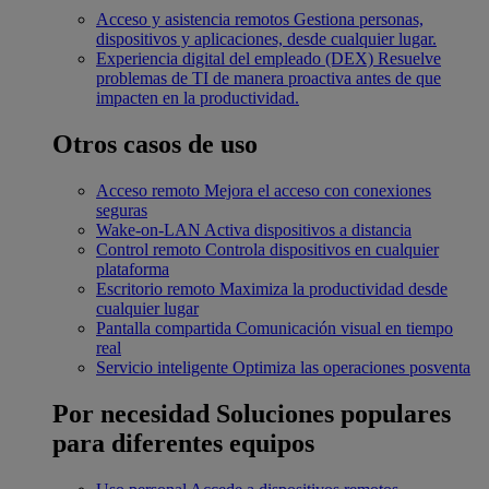
Acceso y asistencia remotos
Gestiona personas,
dispositivos y aplicaciones, desde cualquier lugar.
Experiencia digital del empleado (DEX)
Resuelve
problemas de TI de manera proactiva antes de que
impacten en la productividad.
Otros casos de uso
Acceso remoto
Mejora el acceso con conexiones
seguras
Wake-on-LAN
Activa dispositivos a distancia
Control remoto
Controla dispositivos en cualquier
plataforma
Escritorio remoto
Maximiza la productividad desde
cualquier lugar
Pantalla compartida
Comunicación visual en tiempo
real
Servicio inteligente
Optimiza las operaciones posventa
Por necesidad
Soluciones populares
para diferentes equipos