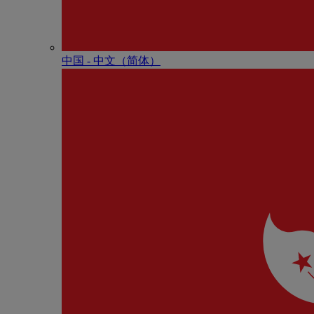
中国 - 中⽂（简体）