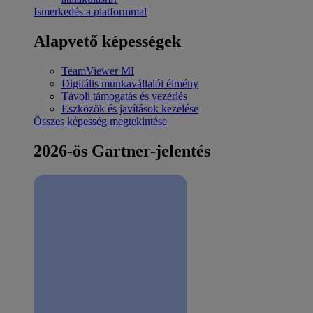
Ismerkedés a platformmal
Alapvető képességek
TeamViewer MI
Digitális munkavállalói élmény
Távoli támogatás és vezérlés
Eszközök és javítások kezelése
Összes képesség megtekintése
2026-ös Gartner-jelentés