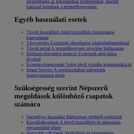
megoldhatja az informatikai problémákat, mielőtt
hatással lennének a termelékenységre.
Egyéb használati esetek
Távoli hozzáférés
Jobb hozzáférés biztonságos
kapcsolattal
Távvezérlés
Eszközök ellenőrzése platformfüggetlenül
Távoli asztal
A termelékenység növelése bárhonnan
Hálózati ébresztési funkció
Eszközök aktiválása
távolról
Képernyőmegosztás
Valós idejű vizuális kommunikáció
Smart Service
A vevőszolgálati műveletek
áramvonalassá tétele
Szükségesség szerint
Népszerű
megoldások különböző csapatok
számára
Személyes használat
Bárhonnan elérhető eszközök
Kisvállalkozások
A távoli hozzáférés és támogatás
egyszerűbbé tétele
Nagyobb vállalatok
Skálázható és biztonságos