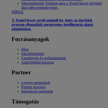
Sikertörténetek
Tekintse meg a TeamViewer ügyfelei
által elért eredményeket.
HÍREK
A TeamViewer arról számolt be, hogy az ügyfelek
gyorsan elfogadták mesterséges intelligencia alapú
ajánlatukat.
Forrásanyagok
Blog
Sikertörténetek
Események és webináriumok
Adatvédelmi központ
Partner
Legyen partnerünk
Partner keresése
Integrációs partnerek
Támogatás