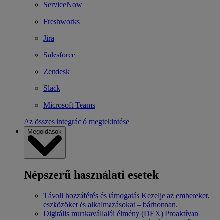
ServiceNow
Freshworks
Jira
Salesforce
Zendesk
Slack
Microsoft Teams
Az összes integráció megtekintése
Megoldások
Népszerű használati esetek
Távoli hozzáférés és támogatás
Kezelje az embereket,
eszközöket és alkalmazásokat – bárhonnan.
Digitális munkavállalói élmény (DEX)
Proaktívan