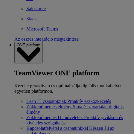
Salesforce
Slack
Microsoft Teams
Az összes integráció megtekintése
ONE platform
TeamViewer ONE platform
Kezelje proaktívan és optimalizálja digitális munkahelyét
egyetlen platformon.
Lean IT-csapatoknak
Proaktív eszközkezelés
Zökkenőmentes élmény
Sima és zavartalan digitális
élmény
Zökkenőmentes IT-műveletek
Proaktív javítások és
kivételes szolgáltatás
Kapcsolatfelvétel a csapatunkkal
Készen áll az
átalakulásra?