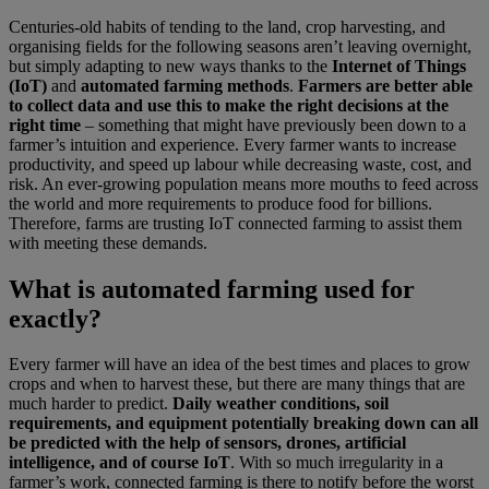
Centuries-old habits of tending to the land, crop harvesting, and
organising fields for the following seasons aren’t leaving overnight,
but simply adapting to new ways thanks to the
Internet of Things
(IoT)
and
automated farming methods
.
Farmers are better able
to collect data and use this to make the right decisions at the
right time
– something that might have previously been down to a
farmer’s intuition and experience. Every farmer wants to increase
productivity, and speed up labour while decreasing waste, cost, and
risk. An ever-growing population means more mouths to feed across
the world and more requirements to produce food for billions.
Therefore, farms are trusting IoT connected farming to assist them
with meeting these demands.
What is automated farming used for
exactly?
Every farmer will have an idea of the best times and places to grow
crops and when to harvest these, but there are many things that are
much harder to predict.
Daily weather conditions, soil
requirements, and equipment potentially breaking down can all
be predicted with the help of sensors, drones, artificial
intelligence, and of course IoT
. With so much irregularity in a
farmer’s work, connected farming is there to notify before the worst