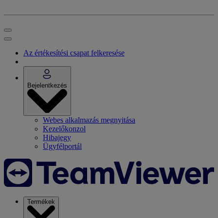
Az értékesítési csapat felkeresése
Bejelentkezés
Webes alkalmazás megnyitása
Kezelőkonzol
Hibajegy
Ügyfélportál
Termékek