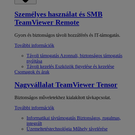
Személyes használat és SMB
TeamViewer Remote
Gyors és biztonságos távoli hozzáférés és IT-támogatás.
További információk
Távoli támogatás
Azonnali, biztonságos támogatás
nyújtása
Távoli kezelés
Eszközök figyelése és kezelése
Csomagok és árak
Nagyvállalat
TeamViewer Tensor
Biztonságos műveletekhez kialakított távkapcsolat.
További információk
Informatikai távtámogatás
Biztonságos, rugalmas,
integrált
Üzemeltetéstechnológia
Műhely távelérése