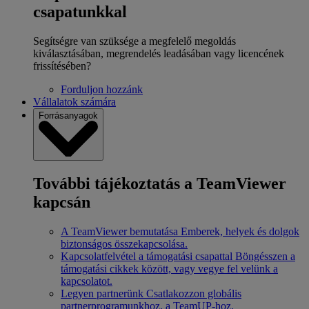
csapatunkkal
Segítségre van szüksége a megfelelő megoldás
kiválasztásában, megrendelés leadásában vagy licencének
frissítésében?
Forduljon hozzánk
Vállalatok számára
Forrásanyagok
További tájékoztatás a TeamViewer
kapcsán
A TeamViewer bemutatása
Emberek, helyek és dolgok
biztonságos összekapcsolása.
Kapcsolatfelvétel a támogatási csapattal
Böngésszen a
támogatási cikkek között, vagy vegye fel velünk a
kapcsolatot.
Legyen partnerünk
Csatlakozzon globális
partnerprogramunkhoz, a TeamUP-hoz.