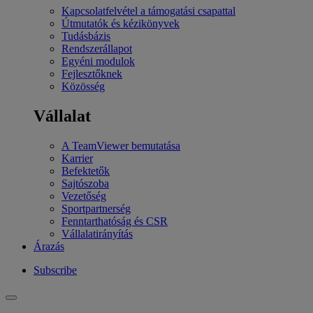
Kapcsolatfelvétel a támogatási csapattal
Útmutatók és kézikönyvek
Tudásbázis
Rendszerállapot
Egyéni modulok
Fejlesztőknek
Közösség
Vállalat
A TeamViewer bemutatása
Karrier
Befektetők
Sajtószoba
Vezetőség
Sportpartnerség
Fenntarthatóság és CSR
Vállalatirányítás
Árazás
Subscribe