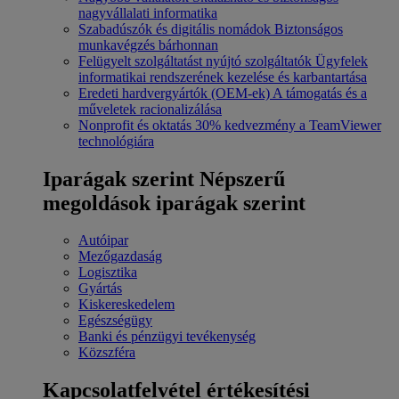
nagyvállalati informatika
Szabadúszók és digitális nomádok
Biztonságos
munkavégzés bárhonnan
Felügyelt szolgáltatást nyújtó szolgáltatók
Ügyfelek
informatikai rendszerének kezelése és karbantartása
Eredeti hardvergyártók (OEM-ek)
A támogatás és a
műveletek racionalizálása
Nonprofit és oktatás
30% kedvezmény a TeamViewer
technológiára
Iparágak szerint
Népszerű
megoldások iparágak szerint
Autóipar
Mezőgazdaság
Logisztika
Gyártás
Kiskereskedelem
Egészségügy
Banki és pénzügyi tevékenység
Közszféra
Kapcsolatfelvétel értékesítési