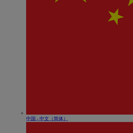
中国 - 中⽂（简体）