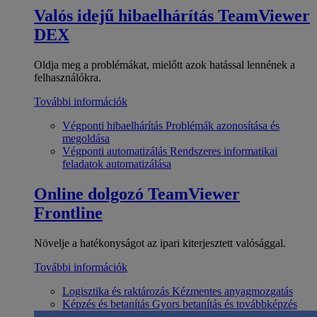
Valós idejű hibaelhárítás
TeamViewer
DEX
Oldja meg a problémákat, mielőtt azok hatással lennének a
felhasználókra.
További információk
Végponti hibaelhárítás
Problémák azonosítása és
megoldása
Végponti automatizálás
Rendszeres informatikai
feladatok automatizálása
Online dolgozó
TeamViewer
Frontline
Növelje a hatékonyságot az ipari kiterjesztett valósággal.
További információk
Logisztika és raktározás
Kézmentes anyagmozgatás
Képzés és betanítás
Gyors betanítás és továbbképzés