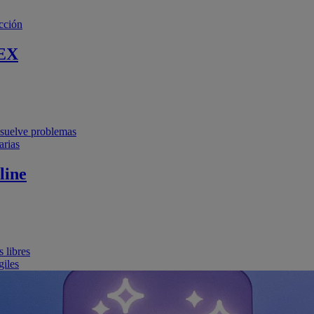
cción
EX
resuelve problemas
arias
line
 libres
giles