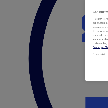
Consentim
A TeamViewer 
experiencia d
una mejor exp
de todas las 
personalizado
almacenamien
preferencias, 
Descargar T
Aviso legal