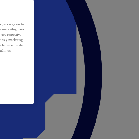
o para mejorar tu
de marketing para
y uso respectivo
cios y marketing
y la duración de
egún tus