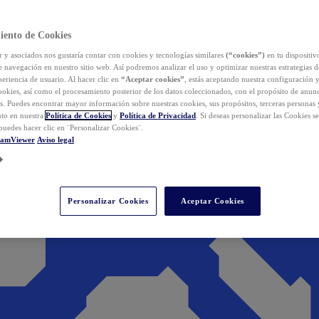
iento de Cookies
y asociados nos gustaría contar con cookies y tecnologías similares
(“cookies”)
en tu dispositiv
e navegación en nuestro sitio web. Así podremos analizar el uso y optimizar nuestras estrategias 
eriencia de usuario. Al hacer clic en
“Aceptar cookies”
, estás aceptando nuestra configuración 
cookies, así como el procesamiento posterior de los datos coleccionados, con el propósito de anun
s. Puedes encontrar mayor información sobre nuestras cookies, sus propósitos, terceras personas 
to en nuestra
Política de Cookies
y
Política de Privacidad
. Si deseas personalizar las Cookies s
puedes hacer clic en ¨Personalizar Cookies¨.
eamViewer
Aviso legal
Personalizar Cookies
Aceptar Cookies