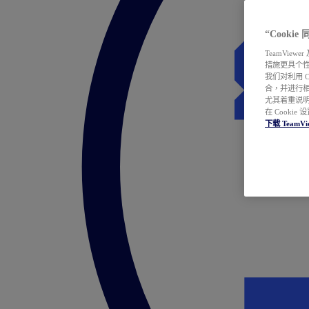
“Cooki
TeamVie
措施更具个
我们对利用 
合，并进行
尤其着重说明
在 Cookie
下载 TeamVi