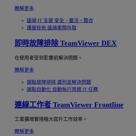
瞭解更多
遠端 IT 支援
安全、靈活、整合
運營技術
遠端車間存取
即時故障排除
TeamViewer DEX
在使用者受到影響前解決問題。
瞭解更多
端點故障排除
識別並解決問題
端點自動化
自動執行常規 IT 任務
連線工作者
TeamViewer Frontline
工業擴增實境極大提升工作效率。
瞭解更多