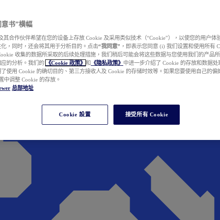
e 同意书”横幅
wer 及其合作伙伴希望在您的设备上存放 Cookie 及采用类似技术（“Cookie”），以使您的用
性化，同时，还会将其用于分析目的。点击
“我同意”
，即表示您同意 (i) 我们设置和使用所有 Cook
Cookie 收集的数据所采取的后续处理措施，我们稍后可能会将这些数据与您使用我们的产品
相应的分析。我们的
《Cookie 政策》
和
《隐私政策》
中进一步介绍了 Cookie 的存放和数据
了使用 Cookie 的确切目的、第三方接收人及 Cookie 的存储时效等。如果您要使用自己的
 设置中调整 Cookie 的存放。
ewer
总部地址
Cookie 設置
接受所有 Cookie