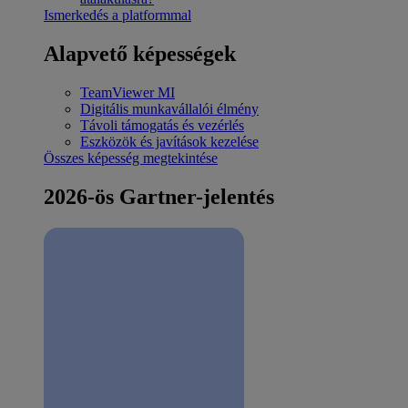
Ismerkedés a platformmal
Alapvető képességek
TeamViewer MI
Digitális munkavállalói élmény
Távoli támogatás és vezérlés
Eszközök és javítások kezelése
Összes képesség megtekintése
2026-ös Gartner-jelentés