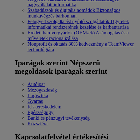
nagyvállalati informatika
Szabadúszók és digitális nomádok
Biztonságos
munkavégzés bárhonnan
Felügyelt szolgáltatást nyújtó szolgáltatók
Ügyfelek
informatikai rendszerének kezelése és karbantartása
Eredeti hardvergyártók (OEM-ek)
A támogatás és a
műveletek racionalizálása
Nonprofit és oktatás
30% kedvezmény a TeamViewer
technológiára
Iparágak szerint
Népszerű
megoldások iparágak szerint
Autóipar
Mezőgazdaság
Logisztika
Gyártás
Kiskereskedelem
Egészségügy
Banki és pénzügyi tevékenység
Közszféra
Kapcsolatfelvétel értékesítési