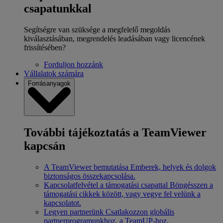
csapatunkkal
Segítségre van szüksége a megfelelő megoldás
kiválasztásában, megrendelés leadásában vagy licencének
frissítésében?
Forduljon hozzánk
Vállalatok számára
Forrásanyagok
További tájékoztatás a TeamViewer
kapcsán
A TeamViewer bemutatása
Emberek, helyek és dolgok
biztonságos összekapcsolása.
Kapcsolatfelvétel a támogatási csapattal
Böngésszen a
támogatási cikkek között, vagy vegye fel velünk a
kapcsolatot.
Legyen partnerünk
Csatlakozzon globális
partnerprogramunkhoz, a TeamUP-hoz.