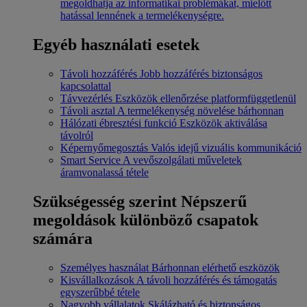
megoldhatja az informatikai problémákat, mielőtt
hatással lennének a termelékenységre.
Egyéb használati esetek
Távoli hozzáférés
Jobb hozzáférés biztonságos
kapcsolattal
Távvezérlés
Eszközök ellenőrzése platformfüggetlenül
Távoli asztal
A termelékenység növelése bárhonnan
Hálózati ébresztési funkció
Eszközök aktiválása
távolról
Képernyőmegosztás
Valós idejű vizuális kommunikáció
Smart Service
A vevőszolgálati műveletek
áramvonalassá tétele
Szükségesség szerint
Népszerű
megoldások különböző csapatok
számára
Személyes használat
Bárhonnan elérhető eszközök
Kisvállalkozások
A távoli hozzáférés és támogatás
egyszerűbbé tétele
Nagyobb vállalatok
Skálázható és biztonságos