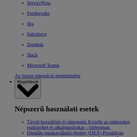
ServiceNow
Freshworks
Jira
Salesforce
Zendesk
Slack
Microsoft Teams
Az összes integráció megtekintése
Megoldások
Népszerű használati esetek
Távoli hozzáférés és támogatás
Kezelje az embereket,
eszközöket és alkalmazásokat – bárhonnan.
Digitális munkavállalói élmény (DEX)
Proaktívan