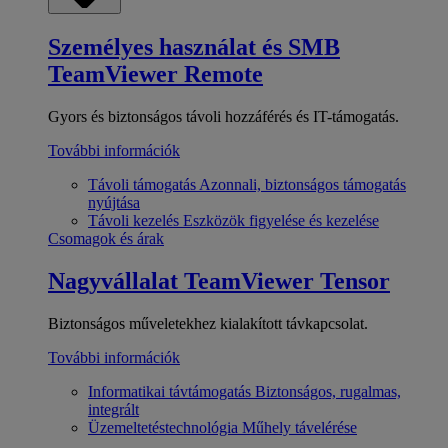
Személyes használat és SMB
TeamViewer Remote
Gyors és biztonságos távoli hozzáférés és IT-támogatás.
További információk
Távoli támogatás
Azonnali, biztonságos támogatás
nyújtása
Távoli kezelés
Eszközök figyelése és kezelése
Csomagok és árak
Nagyvállalat
TeamViewer Tensor
Biztonságos műveletekhez kialakított távkapcsolat.
További információk
Informatikai távtámogatás
Biztonságos, rugalmas,
integrált
Üzemeltetéstechnológia
Műhely távelérése