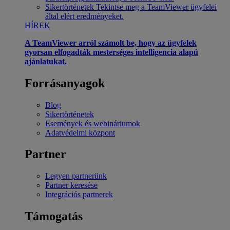
Sikertörténetek
Tekintse meg a TeamViewer ügyfelei
által elért eredményeket.
HÍREK
A TeamViewer arról számolt be, hogy az ügyfelek
gyorsan elfogadták mesterséges intelligencia alapú
ajánlatukat.
Forrásanyagok
Blog
Sikertörténetek
Események és webináriumok
Adatvédelmi központ
Partner
Legyen partnerünk
Partner keresése
Integrációs partnerek
Támogatás