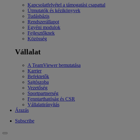
Kapcsolatfelvétel a támogatási csapattal
Útmutatók és kézikönyvek
Tudásbázis
Rendszerállapot
Egyéni modulok
Fejlesztőknek
Közösség
Vállalat
A TeamViewer bemutatása
Karrier
Befektetők
Sajtószoba
Vezetőség
Sportpartnerség
Fenntarthatóság és CSR
Vállalatirányítás
Árazás
Subscribe