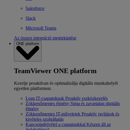
Salesforce
Slack
Microsoft Teams
Az összes integráció megtekintése
ONE platform
TeamViewer ONE platform
Kezelje proaktívan és optimalizálja digitális munkahelyét
egyetlen platformon.
Lean IT-csapatoknak
Proaktív eszközkezelés
Zökkenőmentes élmény
Sima és zavartalan digitális
élmény
Zökkenőmentes IT-műveletek
Proaktív javítások és
kivételes szolgáltatás
Kapcsolatfelvétel a csapatunkkal
Készen áll az
átalakulásra?