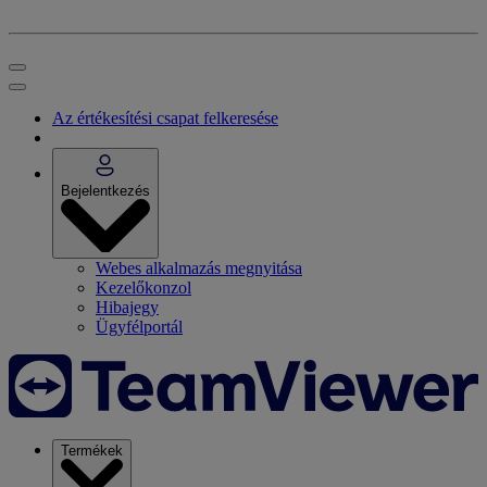
Az értékesítési csapat felkeresése
Bejelentkezés
Webes alkalmazás megnyitása
Kezelőkonzol
Hibajegy
Ügyfélportál
Termékek