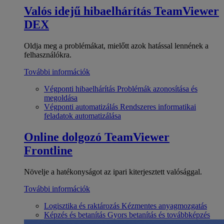
Valós idejű hibaelhárítás
TeamViewer
DEX
Oldja meg a problémákat, mielőtt azok hatással lennének a
felhasználókra.
További információk
Végponti hibaelhárítás
Problémák azonosítása és
megoldása
Végponti automatizálás
Rendszeres informatikai
feladatok automatizálása
Online dolgozó
TeamViewer
Frontline
Növelje a hatékonyságot az ipari kiterjesztett valósággal.
További információk
Logisztika és raktározás
Kézmentes anyagmozgatás
Képzés és betanítás
Gyors betanítás és továbbképzés