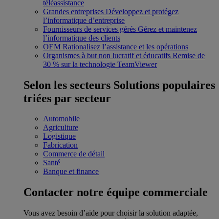
téléassistance
Grandes entreprises
Développez et protégez
l’informatique d’entreprise
Fournisseurs de services gérés
Gérez et maintenez
l’informatique des clients
OEM
Rationalisez l’assistance et les opérations
Organismes à but non lucratif et éducatifs
Remise de
30 % sur la technologie TeamViewer
Selon les secteurs
Solutions populaires
triées par secteur
Automobile
Agriculture
Logistique
Fabrication
Commerce de détail
Santé
Banque et finance
Contacter notre équipe commerciale
Vous avez besoin d’aide pour choisir la solution adaptée,