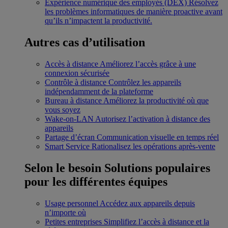
Expérience numérique des employés (DEX)
Résolvez
les problèmes informatiques de manière proactive avant
qu’ils n’impactent la productivité.
Autres cas d’utilisation
Accès à distance
Améliorez l’accès grâce à une
connexion sécurisée
Contrôle à distance
Contrôlez les appareils
indépendamment de la plateforme
Bureau à distance
Améliorez la productivité où que
vous soyez
Wake-on-LAN
Autorisez l’activation à distance des
appareils
Partage d’écran
Communication visuelle en temps réel
Smart Service
Rationalisez les opérations après-vente
Selon le besoin
Solutions populaires
pour les différentes équipes
Usage personnel
Accédez aux appareils depuis
n’importe où
Petites entreprises
Simplifiez l’accès à distance et la