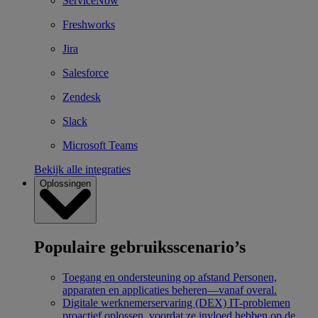
ServiceNow
Freshworks
Jira
Salesforce
Zendesk
Slack
Microsoft Teams
Bekijk alle integraties
Oplossingen
Populaire gebruiksscenario’s
Toegang en ondersteuning op afstand
Personen,
apparaten en applicaties beheren—vanaf overal.
Digitale werknemerservaring (DEX)
IT-problemen
proactief oplossen, voordat ze invloed hebben op de