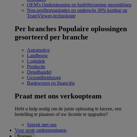
OEM's
Ondersteuning en bedrijfsvoering stroomlijnen
Non-profitorganisaties en onderwijs
30% korting op
TeamViewer-technologie
Per branches
Populaire oplossingen
gesorteerd per branche
Automotive
Landbouw
Logistiek
Productie
Detailhandel
Gezondheidszorg
Bankwezen en financiën
Praat met ons verkoopteam
Hebt u hulp nodig om de juiste oplossing te kiezen, een
bestelling te plaatsen of uw licentie te upgraden?
Spreek met ons
Voor grote ondernemingen
Bronnen