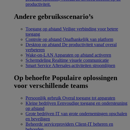
productiviteit.
Andere gebruiksscenario’s
Toegang op afstand
Veilige verbinding voor betere
toegang
Controle op afstand
Onafhankelijk van platform
Desktop op afstand
De productiviteit vanaf overal
verbeteren
Wake-on-LAN
Apparaten op afstand activeren
Schermdeling
Realtime visuele communicatie
Smart Service
Aftersales-activiteiten stroomlijnen
Op behoefte
Populaire oplossingen
voor verschillende teams
Persoonlijk gebruik
Overal toegang tot apparaten
Kleine bedrijven
Eenvoudige toegang en ondersteuning
op afstand
Grote bedrijven
IT van grote ondernemingen opschalen
en beveiligen
Beheerde serviceproviders
Client-IT beheren en
behouden