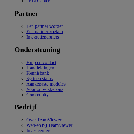
Trust Center
Partner
Een partner worden
Een partner zoeken
Integratiepartners
Ondersteuning
Hulp en contact
Handleidingen
Kennisbank
Systeemstatus
Aangepaste modules
Voor ontwikkelaars
Community
Bedrijf
Over TeamViewer
Werken bij TeamViewer
Investeerders