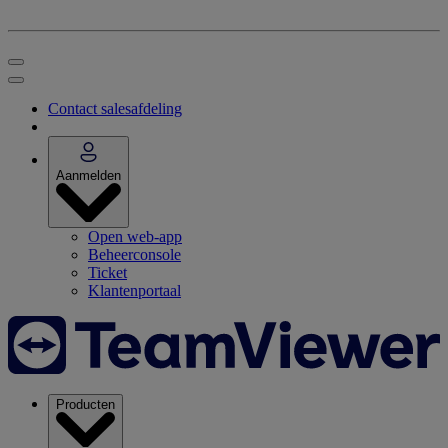
Contact salesafdeling
Aanmelden
Open web-app
Beheerconsole
Ticket
Klantenportaal
Producten