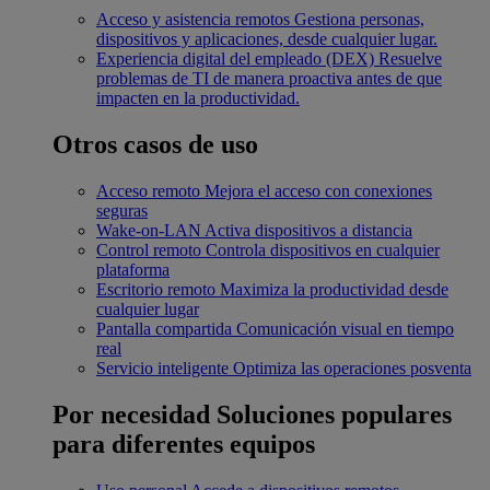
Acceso y asistencia remotos
Gestiona personas,
dispositivos y aplicaciones, desde cualquier lugar.
Experiencia digital del empleado (DEX)
Resuelve
problemas de TI de manera proactiva antes de que
impacten en la productividad.
Otros casos de uso
Acceso remoto
Mejora el acceso con conexiones
seguras
Wake-on-LAN
Activa dispositivos a distancia
Control remoto
Controla dispositivos en cualquier
plataforma
Escritorio remoto
Maximiza la productividad desde
cualquier lugar
Pantalla compartida
Comunicación visual en tiempo
real
Servicio inteligente
Optimiza las operaciones posventa
Por necesidad
Soluciones populares
para diferentes equipos