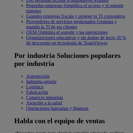
Uso personal
Accede a dispositivos remotos
Pequeñas empresas
Simplifica el acceso y el soporte
remotos
Grandes empresas
Escala y protege tu TI corporativa
Proveedores de servicios gestionados
Gestiona y
mantén la TI de tus clientes
OEM
Optimiza el soporte y las operaciones
Organizaciones educativas y sin ánimo de lucro
30 %
de descuento en tecnología de TeamViewer
Por industria
Soluciones populares
por industria
Automoción
Industria agraria
Logística
Fabricación
Comercio minorista
Atención a la salud
Operaciones bancarias y finanzas
Habla con el equipo de ventas